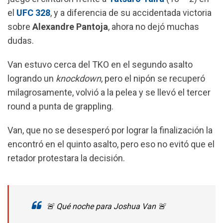
o
p
a
el
UFC 328
, y a diferencia de su accidentada victoria
k
p
m
sobre
Alexandre Pantoja
, ahora no dejó muchas
dudas.
Van estuvo cerca del TKO en el segundo asalto
logrando un
knockdown
, pero el nipón se recuperó
milagrosamente, volvió a la pelea y se llevó el tercer
round a punta de grappling.
Van, que no se desesperó por lograr la finalización la
encontró en el quinto asalto, pero eso no evitó que el
retador protestara la decisión.
🚨 Qué noche para Joshua Van 🚨