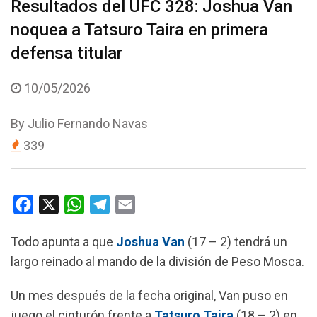
Resultados del UFC 328: Joshua Van
noquea a Tatsuro Taira en primera
defensa titular
10/05/2026
By
Julio Fernando Navas
339
F
X
W
T
E
a
h
e
m
Todo apunta a que
Joshua Van
(17 – 2) tendrá un
c
a
l
a
largo reinado al mando de la división de Peso Mosca.
e
t
e
i
b
s
g
l
Un mes después de la fecha original, Van puso en
o
A
r
juego el cinturón frente a
Tatsuro Taira
(18 – 2) en