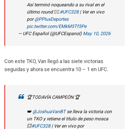
Así terminó noqueando a su rival en el
último round 😮‍💨
#UFC328
| Ver en vivo
por
@PPlusDeportes
pic.twitter.com/EMkM5Tf5Pe
— UFC Español (@UFCEspanol)
May 10, 2026
Con este TKO, Van llegó a las siete victorias
seguidas y ahora se encuentra 10 – 1 en UFC.
🏆TODAVÍA CAMPEÓN 🏆
👑
@JoshuaVanBT
se lleva la victoria con
un TKO y retiene el título de peso mosca
💥
#UFC328
| Ver en vivo por