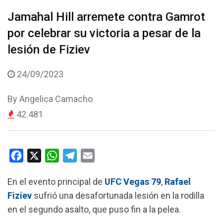
Jamahal Hill arremete contra Gamrot
por celebrar su victoria a pesar de la
lesión de Fiziev
24/09/2023
By
Angelica Camacho
42.481
F
X
W
T
E
a
h
e
m
En el evento principal de
UFC Vegas 79
,
Rafael
c
a
l
a
Fiziev
sufrió una desafortunada lesión en la rodilla
e
t
e
i
en el segundo asalto, que puso fin a la pelea.
b
s
g
l