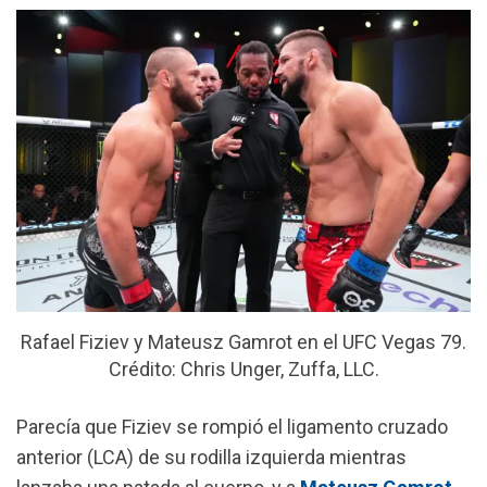
o
A
r
o
p
a
k
p
m
Rafael Fiziev y Mateusz Gamrot en el UFC Vegas 79.
Crédito: Chris Unger, Zuffa, LLC.
Parecía que Fiziev se rompió el ligamento cruzado
anterior (LCA) de su rodilla izquierda mientras