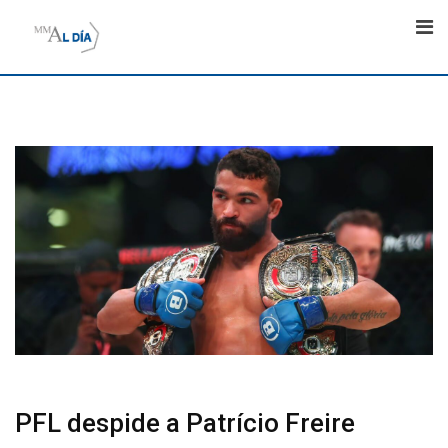
Skip
to
content
PFL despide a Patrício Freire