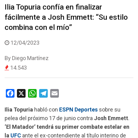
Ilia Topuria confía en finalizar
fácilmente a Josh Emmett: “Su estilo
combina con el mío”
12/04/2023
By
Diego Martínez
14.543
F
X
W
T
E
a
h
e
m
Ilia Topuria
habló con
ESPN Deportes
sobre su
c
a
l
a
pelea del próximo 17 de junio contra
Josh Emmett
.
e
t
e
i
‘El Matador’ tendrá su primer combate estelar en
b
s
g
l
la
UFC
ante el ex-contendiente al título interino de
o
A
r