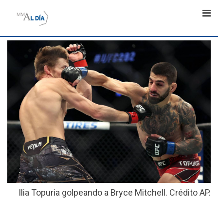
Skip
to
content
Ilia Topuria golpeando a Bryce Mitchell. Crédito AP.