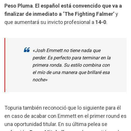
Peso Pluma
.
El español está convencido que va a
o
p
a
finalizar de inmediato a ‘The Fighting Falmer’
y
k
p
m
que aumentará su invicto profesional a
14-0
.
«Josh Emmett no tiene nada que
perder. Es perfecto para terminar en la
primera ronda. Su estilo combina con
el mío de una manera que brillaré esa
noche»
Topuria también reconoció que lo siguiente para él
en caso de acabar con Emmett en el primer round es
una oportunidad titular. En su última pelea se