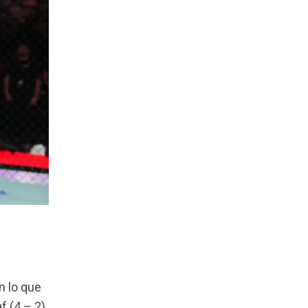
n lo que
f (4 – 2)