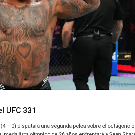
el UFC 331
4 – 0) disputará una segunda pelea sobre el octágono e
l medallista olímpico de 26 años enfrentará a Sean Shara