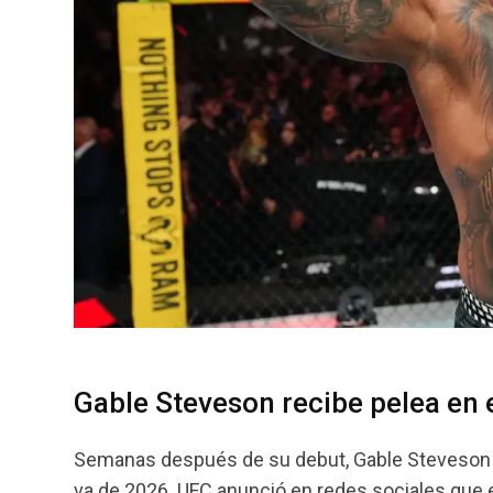
Gable Steveson recibe pelea en 
Semanas después de su debut, Gable Steveson (
va de 2026. UFC anunció en redes sociales que e