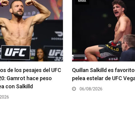
MMA
alkilld es favorito para la
Se anuncia la cartelera c
telar de UFC Vegas 120
del UFC 331
2026
06/08/2026