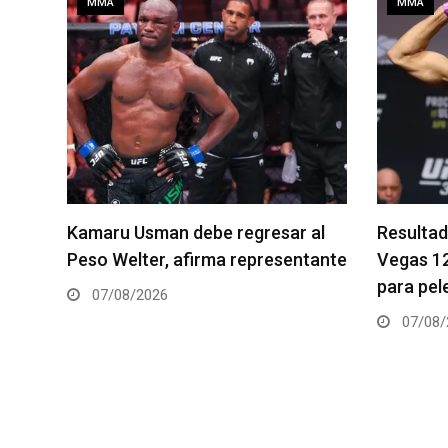
MMA
MMA
al
Resultados de los pesajes del UFC
Quillan S
tante
Vegas 120: Gamrot hace peso
pelea es
para pelea con Salkilld
06/08/
07/08/2026