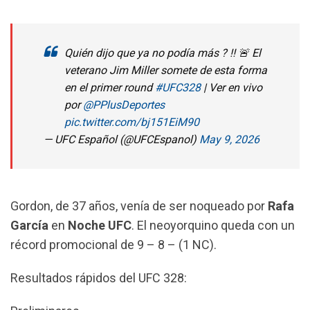
Quién dijo que ya no podía más ? ‼️ 🚨 El
veterano Jim Miller somete de esta forma
en el primer round
#UFC328
| Ver en vivo
por
@PPlusDeportes
pic.twitter.com/bj151EiM90
— UFC Español (@UFCEspanol)
May 9, 2026
Gordon, de 37 años, venía de ser noqueado por
Rafa
García
en
Noche UFC
. El neoyorquino queda con un
récord promocional de 9 – 8 – (1 NC).
Resultados rápidos del UFC 328: