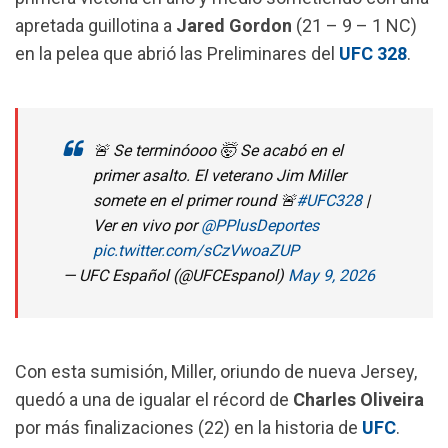
o
p
a
apretada guillotina a
Jared Gordon
(21 – 9 – 1 NC)
k
p
m
en la pelea que abrió las Preliminares del
UFC 328
.
🚨 Se terminóooo 🤯 Se acabó en el
primer asalto. El veterano Jim Miller
somete en el primer round 🚨
#UFC328
|
Ver en vivo por
@PPlusDeportes
pic.twitter.com/sCzVwoaZUP
— UFC Español (@UFCEspanol)
May 9, 2026
Con esta sumisión, Miller, oriundo de nueva Jersey,
quedó a una de igualar el récord de
Charles Oliveira
por más finalizaciones (22) en la historia de
UFC
.