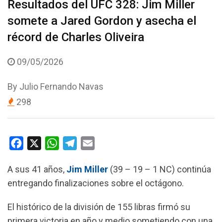
Resultados del UFC 328: Jim Miller
somete a Jared Gordon y asecha el
récord de Charles Oliveira
09/05/2026
By
Julio Fernando Navas
298
F
X
W
T
E
a
h
e
m
A sus 41 años,
Jim Miller
(39 – 19 – 1 NC) continúa
c
a
l
a
entregando finalizaciones sobre el octágono.
e
t
e
i
b
s
g
l
El histórico de la división de 155 libras firmó su
o
A
r
primera victoria en año y medio sometiendo con una