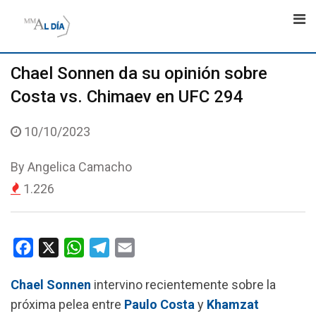
Skip
to
content
Chael Sonnen da su opinión sobre
Costa vs. Chimaev en UFC 294
10/10/2023
By
Angelica Camacho
1.226
F
X
W
T
E
a
h
e
m
Chael Sonnen
intervino recientemente sobre la
c
a
l
a
próxima pelea entre
Paulo Costa
y
Khamzat
e
t
e
i