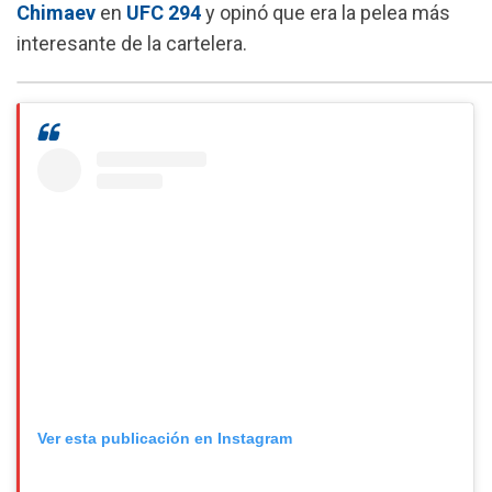
Chimaev
en
UFC 294
y opinó que era la pelea más
b
s
g
l
interesante de la cartelera.
o
A
r
o
p
a
k
p
m
Ver esta publicación en Instagram