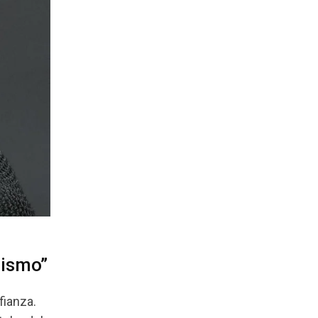
mismo”
fianza.