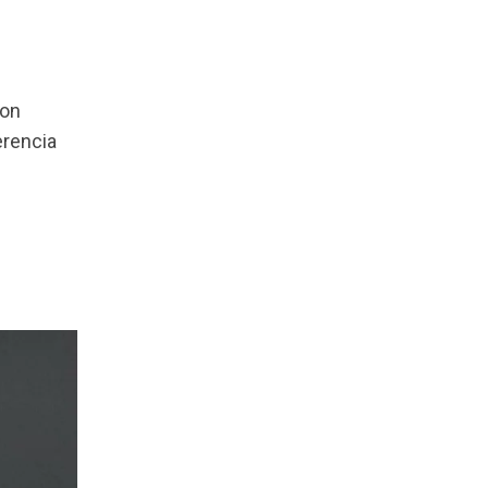
con
erencia