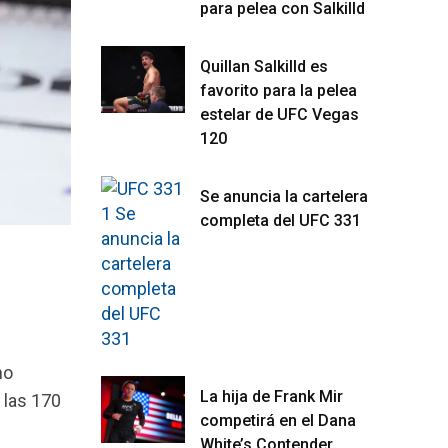
para pelea con Salkilld
Quillan Salkilld es
favorito para la pelea
estelar de UFC Vegas
120
Se anuncia la cartelera
completa del UFC 331
no
La hija de Frank Mir
 las 170
competirá en el Dana
White’s Contender