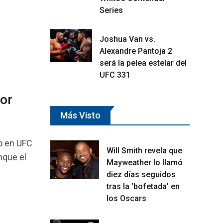
Series
Joshua Van vs.
Alexandre Pantoja 2
será la pelea estelar del
UFC 331
gor
Más Visto
o en UFC
Will Smith revela que
nque el
Mayweather lo llamó
diez días seguidos
tras la ‘bofetada’ en
los Oscars