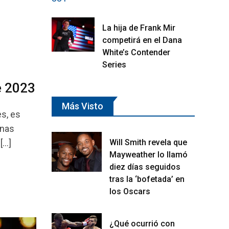
La hija de Frank Mir
competirá en el Dana
White’s Contender
Series
e 2023
Más Visto
s, es
unas
[…]
Will Smith revela que
Mayweather lo llamó
diez días seguidos
tras la ‘bofetada’ en
los Oscars
¿Qué ocurrió con