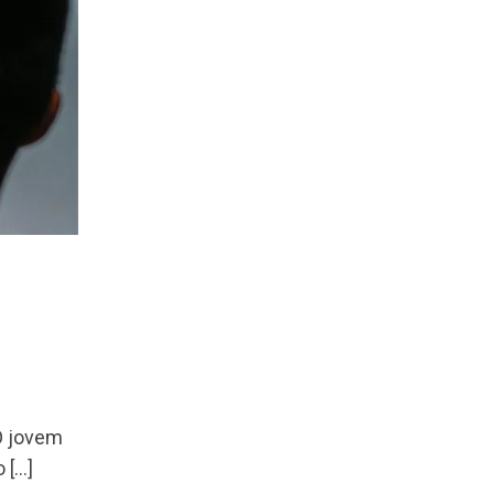
O jovem
 […]