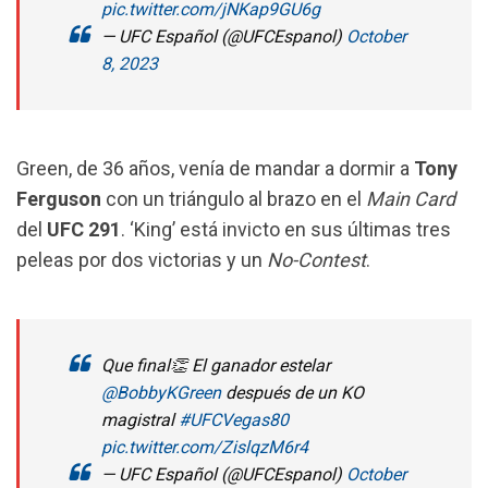
pic.twitter.com/jNKap9GU6g
— UFC Español (@UFCEspanol)
October
8, 2023
Green, de 36 años, venía de mandar a dormir a
Tony
Ferguson
con un triángulo al brazo en el
Main Card
del
UFC 291
. ‘King’ está invicto en sus últimas tres
peleas por dos victorias y un
No-Contest
.
Que final👏 El ganador estelar
@BobbyKGreen
después de un KO
magistral
#UFCVegas80
pic.twitter.com/ZislqzM6r4
— UFC Español (@UFCEspanol)
October