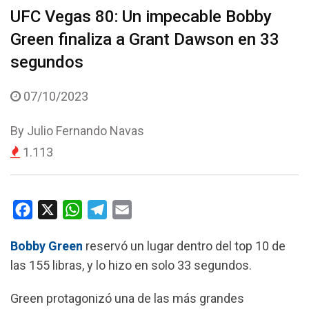
UFC Vegas 80: Un impecable Bobby
Green finaliza a Grant Dawson en 33
segundos
07/10/2023
By
Julio Fernando Navas
1.113
F
X
W
T
E
a
h
e
m
Bobby Green
reservó un lugar dentro del top 10 de
c
a
l
a
las 155 libras, y lo hizo en solo 33 segundos.
e
t
e
i
b
s
g
l
Green protagonizó una de las más grandes
o
A
r