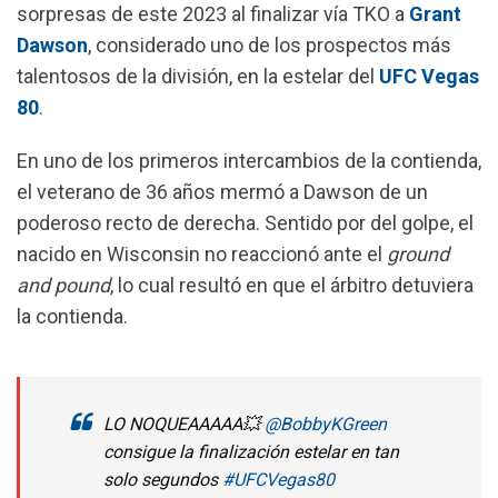
sorpresas de este 2023 al finalizar vía TKO a
Grant
o
p
a
Dawson
, considerado uno de los prospectos más
k
p
m
talentosos de la división, en la estelar del
UFC Vegas
80
.
En uno de los primeros intercambios de la contienda,
el veterano de 36 años mermó a Dawson de un
poderoso recto de derecha. Sentido por del golpe, el
nacido en Wisconsin no reaccionó ante el
ground
and pound
, lo cual resultó en que el árbitro detuviera
la contienda.
LO NOQUEAAAAA💥
@BobbyKGreen
consigue la finalización estelar en tan
solo segundos
#UFCVegas80