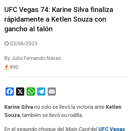
UFC Vegas 74: Karine Silva finaliza
rápidamente a Ketlen Souza con
gancho al talón
03/06/2023
By
Julio Fernando Navas
890
F
X
W
T
E
a
h
e
m
Karine Silva
no solo se llevó la victoria ante
Ketlen
c
a
l
a
Souza
, también se llevó su rodilla.
e
t
e
i
b
s
g
l
En el segundo choque del
Main Card
del
UFC Vegas