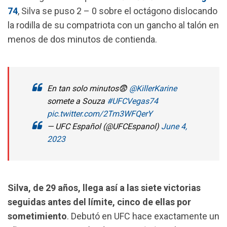
o
A
r
74
, Silva se puso 2 – 0 sobre el octágono dislocando
o
p
a
la rodilla de su compatriota con un gancho al talón en
k
p
m
menos de dos minutos de contienda.
En tan solo minutos😨
@KillerKarine
somete a Souza
#UFCVegas74
pic.twitter.com/2Tm3WFQerY
— UFC Español (@UFCEspanol)
June 4,
2023
Silva, de 29 años, llega así a las siete victorias
seguidas antes del límite, cinco de ellas por
sometimiento
. Debutó en UFC hace exactamente un