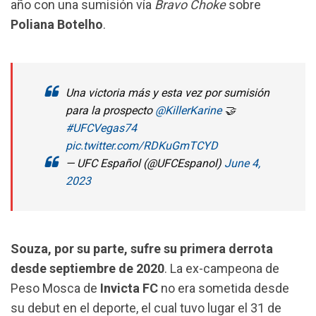
año con una sumisión vía
Bravo Choke
sobre
Poliana Botelho
.
Una victoria más y esta vez por sumisión
para la prospecto
@KillerKarine
🤝
#UFCVegas74
pic.twitter.com/RDKuGmTCYD
— UFC Español (@UFCEspanol)
June 4,
2023
Souza, por su parte, sufre su primera derrota
desde septiembre de 2020
. La ex-campeona de
Peso Mosca de
Invicta FC
no era sometida desde
su debut en el deporte, el cual tuvo lugar el 31 de