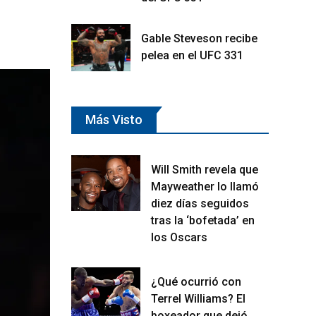
Gable Steveson recibe
pelea en el UFC 331
Más Visto
Will Smith revela que
Mayweather lo llamó
diez días seguidos
tras la ‘bofetada’ en
los Oscars
¿Qué ocurrió con
Terrel Williams? El
boxeador que dejó