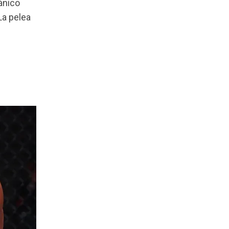
tánico
La pelea