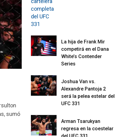
La hija de Frank Mir
competirá en el Dana
White’s Contender
Series
Joshua Van vs.
Alexandre Pantoja 2
será la pelea estelar del
UFC 331
rsulton
ras, sumó
Arman Tsarukyan
regresa en la coestelar
del UFC 331