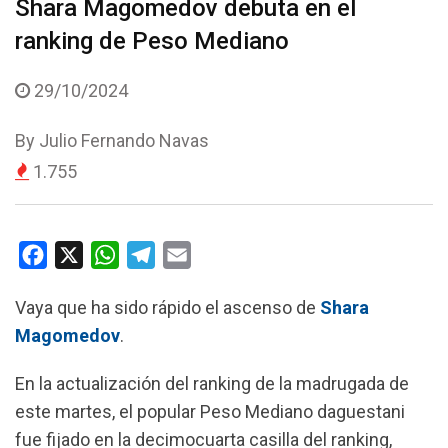
Shara Magomedov debuta en el
ranking de Peso Mediano
29/10/2024
By
Julio Fernando Navas
1.755
F
X
W
T
E
a
h
e
m
Vaya que ha sido rápido el ascenso de
Shara
c
a
l
a
Magomedov
.
e
t
e
i
b
s
g
l
En la actualización del ranking de la madrugada de
o
A
r
este martes, el popular Peso Mediano daguestani
o
p
a
fue fijado en la decimocuarta casilla del ranking,