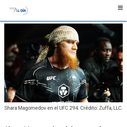
Skip
to
content
Shara Magomedov en el UFC 294. Crédito: Zuffa, LLC.