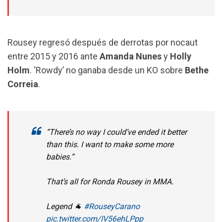
Rousey regresó después de derrotas por nocaut
entre 2015 y 2016 ante
Amanda Nunes
y
Holly
Holm
. ‘Rowdy’ no ganaba desde un KO sobre
Bethe
Correia
.
“There’s no way I could’ve ended it better
than this. I want to make some more
babies.”
That’s all for Ronda Rousey in MMA.
Legend 🐐
#RouseyCarano
pic.twitter.com/IV56ehLPpp