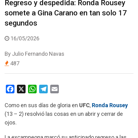
Regreso y despedida: Ronda Rousey
somete a Gina Carano en tan solo 17
segundos
16/05/2026
By
Julio Fernando Navas
487
F
X
W
T
E
a
h
e
m
Como en sus días de gloria en
UFC
,
Ronda Rousey
c
a
l
a
(13 – 2) resolvió las cosas en un abrir y cerrar de
e
t
e
i
ojos.
b
s
g
l
o
A
r
La excampeona marcó su anticipado regreso a las