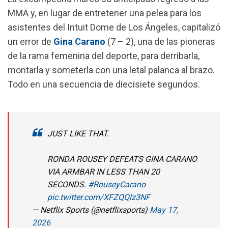
o
p
a
MMA y, en lugar de entretener una pelea para los
k
p
m
asistentes del Intuit Dome de Los Ángeles, capitalizó
un error de
Gina Carano
(7 – 2), una de las pioneras
de la rama femenina del deporte, para derribarla,
montarla y someterla con una letal palanca al brazo.
Todo en una secuencia de diecisiete segundos.
JUST LIKE THAT.
RONDA ROUSEY DEFEATS GINA CARANO
VIA ARMBAR IN LESS THAN 20
SECONDS.
#RouseyCarano
pic.twitter.com/XFZQQlz3NF
— Netflix Sports (@netflixsports)
May 17,
2026