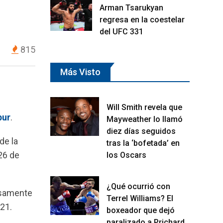
Arman Tsarukyan
regresa en la coestelar
del UFC 331
815
Más Visto
Will Smith revela que
pur
.
Mayweather lo llamó
diez días seguidos
 de la
tras la ‘bofetada’ en
26 de
los Oscars
¿Qué ocurrió con
isamente
Terrel Williams? El
21.
boxeador que dejó
paralizado a Prichard