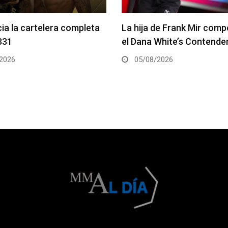
de Frank Mir competirá en
Joshua Van vs. Alexandre
White’s Contender Series
2 será la pelea estelar de
2026
05/08/2026