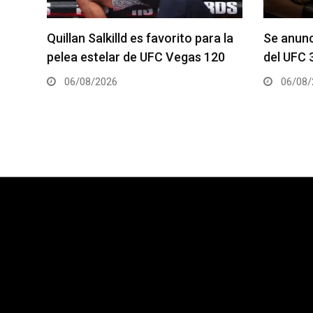
a la
Se anuncia la cartelera completa
La hija 
20
del UFC 331
el Dana 
06/08/2026
05/08/