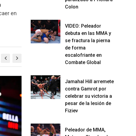
n
Colon
caer en
VIDEO: Peleador
debuta en las MMA y
se fractura la pierna
de forma
escalofriante en
Combate Global
Jamahal Hill arremete
MMA
M
contra Gamrot por
celebrar su victoria a
pesar de la lesión de
Fiziev
Peleador de MMA,