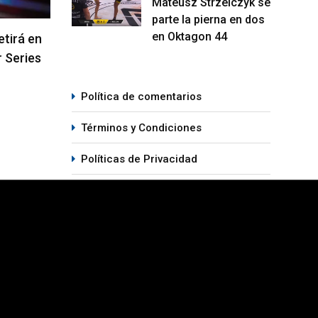
Mateusz Strzelczyk se
parte la pierna en dos
en Oktagon 44
 Pantoja
Arman Tsarukyan regresa en la
Quil
l UFC 331
coestelar del UFC 331
pele
05/08/2026
06
Política de comentarios
Términos y Condiciones
Políticas de Privacidad