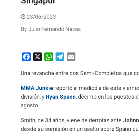
Singapur
23/06/2023
By
Julio Fernando Navas
F
X
W
T
E
a
h
e
m
Una revancha entre dos Semi-Completos que co
c
a
l
a
e
t
e
i
MMA Junkie
reportó al mediodía de este vierne
b
s
g
l
división, y
Ryan Spann
, décimo en los puestos d
o
A
r
agosto.
o
p
a
k
p
m
Smith, de 34 años, viene de derrotas ante
Johnn
desde su sumisión en un asalto sobre Spann q