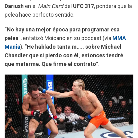
k
p
m
Dariush
en el
Main Card
del
UFC 317
, pondera que la
pelea hace perfecto sentido.
“
No hay una mejor época para programar esa
pelea
“, enfatizó Moicano en su podcast (vía
MMA
Mania
). “
He hablado tanta m….. sobre Michael
Chandler que si pierdo con él, entonces tendré
que matarme. Que firme el contrato
“.