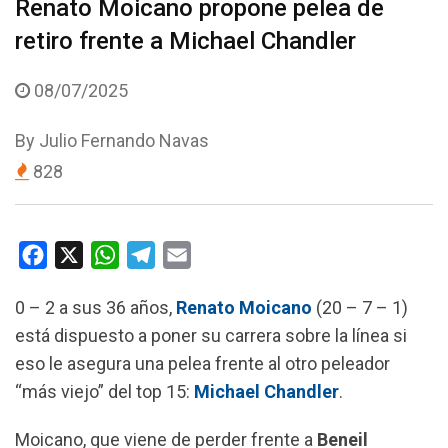
Renato Moicano propone pelea de
retiro frente a Michael Chandler
08/07/2025
By
Julio Fernando Navas
828
F
X
W
T
E
a
h
e
m
0 – 2 a sus 36 años,
Renato Moicano
(20 – 7 – 1)
c
a
l
a
está dispuesto a poner su carrera sobre la línea si
e
t
e
i
eso le asegura una pelea frente al otro peleador
b
s
g
l
“más viejo” del top 15:
Michael Chandler
.
o
A
r
o
p
a
Moicano, que viene de perder frente a
Beneil