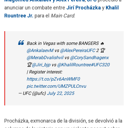
o
p
a
anunciar un combate entre
Jirí Procházka
y
Khalil
k
p
m
Rountree Jr.
para el
Main Card
.
Back in Vegas with some BANGERS 🔥
@AnkalaevM
vs
@AlexPereiraUFC
2 🏆
@MerabDvalishvil
vs
@CorySandhagenx
🏆
@Jiri_bjp
vs
@KhalilRountree
#UFC320
| Register interest:
https://t.co/pZv6AnWMF0
pic.twitter.com/UMZPULCnvu
— UFC (@ufc)
July 22, 2025
Procházka, exmonarca de la división, se devolvió a la