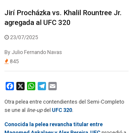
Jirí Procházka vs. Khalil Rountree Jr.
agregada al UFC 320
23/07/2025
By
Julio Fernando Navas
845
F
X
W
T
E
a
h
e
m
Otra pelea entre contendientes del Semi-Completo
c
a
l
a
se une al
line-up
del
UFC 320
.
e
t
e
i
b
s
g
l
Conocida la pelea revancha titular entre
o
A
r
Magomed Ankalaev y Alex Pereira
,
UFC
procedió a