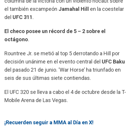
columna de la victoria con un violento nocaut sobre
el también excampeón
Jamahal Hill
en la coestelar
del
UFC 311
.
El checo posee un récord de 5 – 2 sobre el
octágono
.
Rountree Jr. se metió al top 5 derrotando a Hill por
decisión unánime en el evento central del
UFC Baku
del pasado 21 de junio. ‘War Horse’ ha triunfado en
seis de sus últimas siete contiendas.
El UFC 320 se lleva a cabo el 4 de octubre desde la T-
Mobile Arena de Las Vegas.
¡Recuerden seguir a MMA al Día en X!