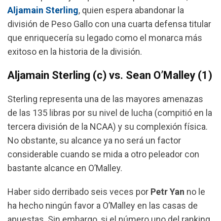
k
p
m
Aljamain Sterling
, quien espera abandonar la
división de Peso Gallo con una cuarta defensa titular
que enriquecería su legado como el monarca más
exitoso en la historia de la división.
Aljamain Sterling (c) vs. Sean O’Malley (1)
Sterling representa una de las mayores amenazas
de las 135 libras por su nivel de lucha (compitió en la
tercera división de la NCAA) y su complexión física.
No obstante, su alcance ya no será un factor
considerable cuando se mida a otro peleador con
bastante alcance en O’Malley.
Haber sido derribado seis veces por
Petr Yan
no le
ha hecho ningún favor a O’Malley en las casas de
apuestas. Sin embargo, si el número uno del ranking