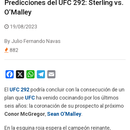
Predicciones del UFC 292: Sterling vs.
O’Malley
19/08/2023
By
Julio Fernando Navas
882
F
X
W
T
E
a
h
e
m
El
UFC 292
podría concluir con la consecución de un
c
a
l
a
plan que
UFC
ha venido cocinando por los últimos
e
t
e
i
seis años: la coronación de su prospecto al próximo
b
s
g
l
Conor McGregor
,
Sean O’Malley
.
o
A
r
o
p
a
En la esquina roja espera el campeón reinante,