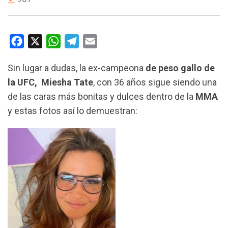
F
X
W
T
E
a
h
e
m
Sin lugar a dudas, la ex-campeona
de peso gallo de
c
a
l
a
la UFC,
Miesha Tate
, con 36 años sigue siendo una
e
t
e
i
de las caras más bonitas y dulces dentro de la
MMA
b
s
g
l
y estas fotos así lo demuestran:
o
A
r
o
p
a
k
p
m