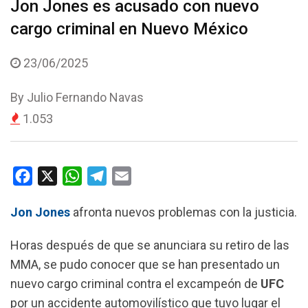
Jon Jones es acusado con nuevo
cargo criminal en Nuevo México
23/06/2025
By
Julio Fernando Navas
1.053
F
X
W
T
E
a
h
e
m
Jon Jones
afronta nuevos problemas con la justicia.
c
a
l
a
e
t
e
i
Horas después de que se anunciara su retiro de las
b
s
g
l
MMA, se pudo conocer que se han presentado un
o
A
r
nuevo cargo criminal contra el excampeón de
UFC
o
p
a
por un accidente automovilístico que tuvo lugar el