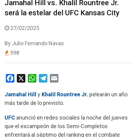
Jamahal Hill vs. Khalil Rountree Jr.
será la estelar del UFC Kansas City
27/02/2025
By
Julio Fernando Navas
598
F
X
W
T
E
a
h
e
m
Jamahal Hill
y
Khalil Rountree Jr.
pelearán un año
c
a
l
a
más tarde de lo previsto.
e
t
e
i
b
s
g
l
UFC
anunció en redes sociales la noche del jueves
o
A
r
que el excampeón de los Semi-Completos
o
p
a
enfrentará al séptimo del ranking en el combate