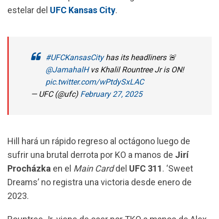
k
p
m
estelar del
UFC Kansas City
.
#UFCKansasCity
has its headliners 🚨
@JamahalH
vs Khalil Rountree Jr is ON!
pic.twitter.com/wPtdySxLAC
— UFC (@ufc)
February 27, 2025
Hill hará un rápido regreso al octágono luego de
sufrir una brutal derrota por KO a manos de
Jirí
Procházka
en el
Main Card
del
UFC 311
. ‘Sweet
Dreams’ no registra una victoria desde enero de
2023.