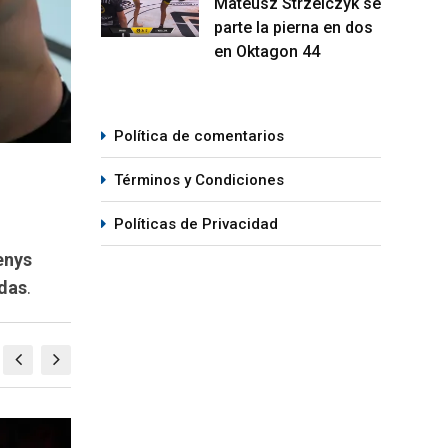
Mateusz Strzelczyk se
parte la pierna en dos
en Oktagon 44
Política de comentarios
Términos y Condiciones
Políticas de Privacidad
enys
ndas
.
MMA
M