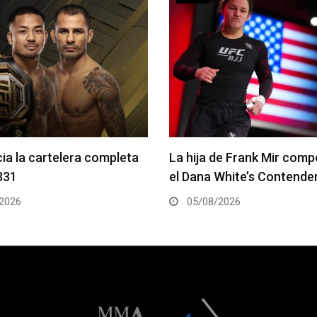
de Frank Mir competirá en
Joshua Van vs. Alexandre
White’s Contender Series
2 será la pelea estelar de
2026
05/08/2026