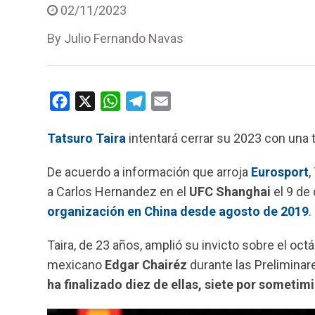
02/11/2023
By
Julio Fernando Navas
F
X
W
T
E
a
h
e
m
Tatsuro Taira
intentará cerrar su 2023 con una t
c
a
l
a
e
t
e
i
De acuerdo a información que arroja
Eurosport
,
b
s
g
l
a Carlos Hernandez en el
UFC Shanghai
el 9 de
o
A
r
organización en China desde agosto de 2019
.
o
p
a
k
p
m
Taira, de 23 años, amplió su invicto sobre el o
mexicano
Edgar Chairéz
durante las Preliminar
ha finalizado diez de ellas, siete por sometim