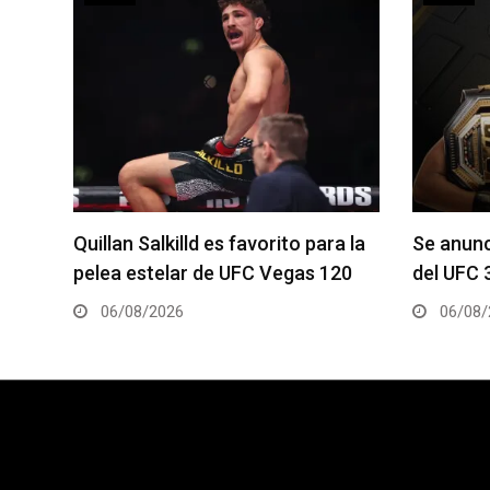
a la
Se anuncia la cartelera completa
La hija 
20
del UFC 331
el Dana 
06/08/2026
05/08/