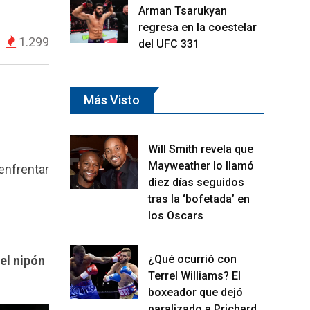
Arman Tsarukyan
regresa en la coestelar
1.299
del UFC 331
Más Visto
Will Smith revela que
Mayweather lo llamó
 enfrentar
diez días seguidos
tras la ‘bofetada’ en
los Oscars
¿Qué ocurrió con
el nipón
Terrel Williams? El
boxeador que dejó
paralizado a Prichard