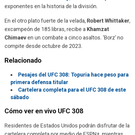
k
p
m
exponentes en la historia de la división.
En el otro plato fuerte de la velada,
Robert Whittaker
,
excampeón de 185 libras, recibe a
Khamzat
Chimaev
en un combate a cinco asaltos. ‘Borz’ no
compite desde octubre de 2023.
Relacionado
Pesajes del UFC 308: Topuria hace peso para
primera defensa titular
Cartelera completa para el UFC 308 de este
sábado
Cómo ver en vivo UFC
308
Residentes de Estados Unidos podrán disfrutar de la
cartelera completa por medio de ESPN+, mientras