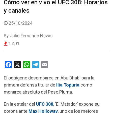
Cómo ver en vivo el UFC 308: Horarios
y canales
25/10/2024
By
Julio Fernando Navas
1.401
F
X
W
T
E
a
h
e
m
El octágono desembarca en Abu Dhabi para la
c
a
l
a
primera defensa titular de
Ilia Topuria
como
e
t
e
i
monarca absoluto del Peso Pluma.
b
s
g
l
o
A
r
En la estelar del
UFC 308
, ‘El Matador’ expone su
o
p
a
corona ante
Max Holloway
, uno de los mejores