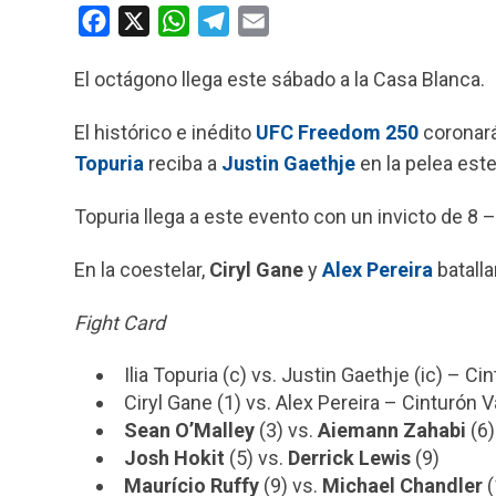
F
X
W
T
E
a
h
e
m
El octágono llega este sábado a la Casa Blanca.
c
a
l
a
e
t
e
i
El histórico e inédito
UFC Freedom 250
coronará
b
s
g
l
Topuria
reciba a
Justin Gaethje
en la pelea este
o
A
r
o
p
a
Topuria llega a este evento con un invicto de 8 
k
p
m
En la coestelar,
Ciryl Gane
y
Alex Pereira
batalla
Fight Card
Ilia Topuria (c) vs. Justin Gaethje (ic) – C
Ciryl Gane (1) vs. Alex Pereira – Cinturó
Sean O’Malley
(3) vs.
Aiemann Zahabi
(6)
Josh Hokit
(5) vs.
Derrick Lewis
(9)
Maurício Ruffy
(9) vs.
Michael Chandler
(