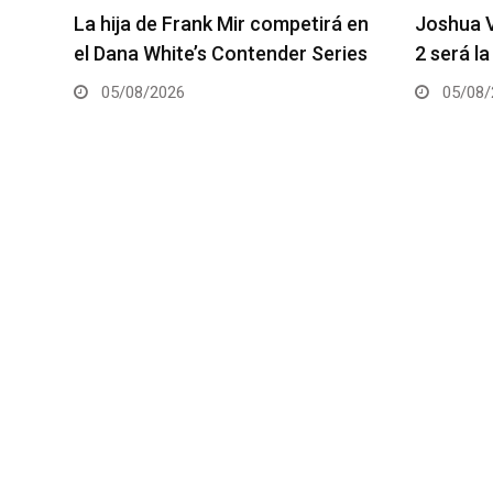
etirá en
Joshua Van vs. Alexandre Pantoja
Arm
r Series
2 será la pelea estelar del UFC 331
coe
05/08/2026
0