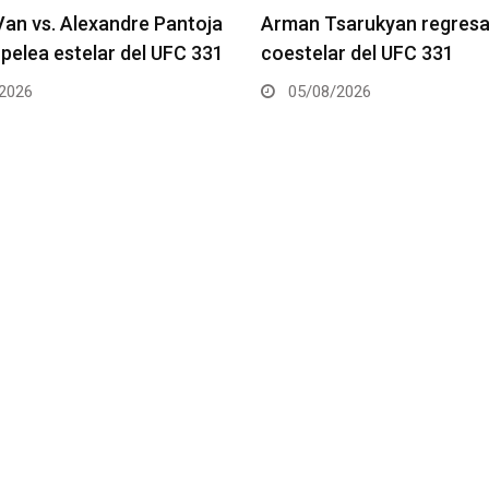
an Tsarukyan regresa en la
Gable Steveson recib
stelar del UFC 331
UFC 331
5/08/2026
05/08/2026