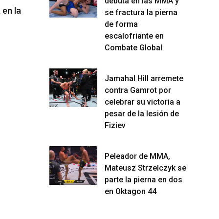
debuta en las MMA y
e pelea en el
Navajo Stirling expulsa a Jan
se fractura la pierna
Blachowicz del top 15 de los Semi-
de forma
escalofriante en
Completos
Combate Global
04/08/2026
Jamahal Hill arremete
contra Gamrot por
celebrar su victoria a
pesar de la lesión de
Fiziev
Peleador de MMA,
Mateusz Strzelczyk se
parte la pierna en dos
en Oktagon 44