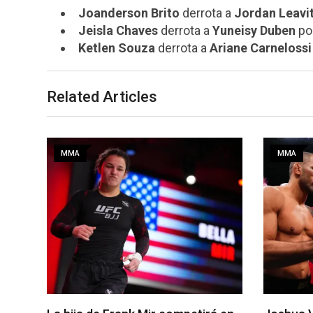
Joanderson Brito
derrota a
Jordan Leavi
Jeisla Chaves
derrota a
Yuneisy Duben
por
Ketlen Souza
derrota a
Ariane Carnelossi
Related Articles
MMA
MMA