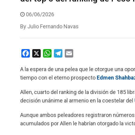
06/06/2026
By
Julio Fernando Navas
F
X
W
T
E
a
h
e
m
A la espera de una pelea que le otorgue una oport
c
a
l
a
tiempo con el eterno prospecto
Edmen Shahba
e
t
e
i
b
s
g
l
Allen, cuarto del ranking de la división de 185 l
o
A
r
decisión unánime al armenio en la coestelar del
o
p
a
k
p
m
Aunque ambos peleadores registraron números m
acumulados por Allen le habrían otorgado la victo