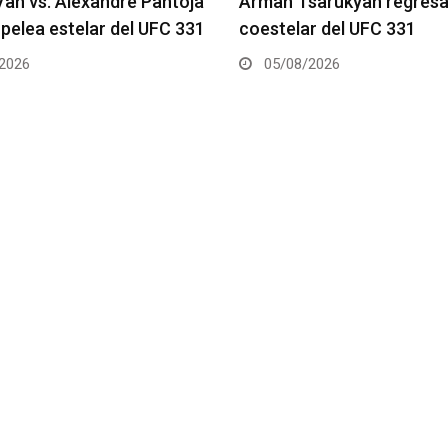
arukyan regresa en la
Gable Steveson recibe pel
r del UFC 331
UFC 331
2026
05/08/2026