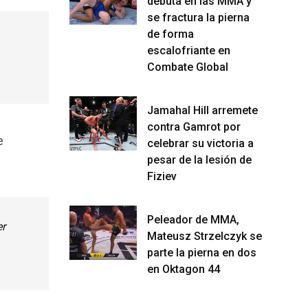
debuta en las MMA y
se fractura la pierna
de forma
escalofriante en
Combate Global
Jamahal Hill arremete
contra Gamrot por
e
celebrar su victoria a
pesar de la lesión de
Fiziev
Peleador de MMA,
er
Mateusz Strzelczyk se
parte la pierna en dos
en Oktagon 44