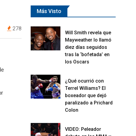
Más Visto
278
Will Smith revela que
Mayweather lo llamó
diez días seguidos
tras la ‘bofetada’ en
los Oscars
de
¿Qué ocurrió con
Terrel Williams? El
or
boxeador que dejó
paralizado a Prichard
Colon
VIDEO: Peleador