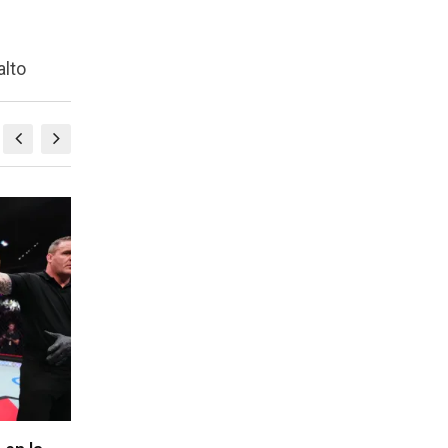
alto
MMA
M