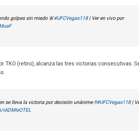
ando golpes sin miedo 🚨
#UFCVegas118
| Ver en vivo por
aMuaF
r TKO (retiro), alcanza las tres victorias consecutivas. S
s.
n se lleva la victoria por decisión unánime ‼️
#UFCVegas118
| V
om/iADMIsOTEL