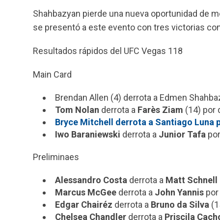
Shahbazyan pierde una nueva oportunidad de met
se presentó a este evento con tres victorias co
Resultados rápidos del UFC Vegas 118
Main Card
Brendan Allen (4) derrota a Edmen Shahba
Tom Nolan
derrota a
Farès Ziam
(14) por 
Bryce Mitchell derrota a Santiago Luna po
Iwo Baraniewski
derrota a
Junior Tafa
por
Preliminaes
Alessandro Costa
derrota a
Matt Schnell
Marcus McGee
derrota a
John Yannis
por 
Edgar Chairéz
derrota a
Bruno da Silva
(1
Chelsea Chandler
derrota a
Priscila Cach