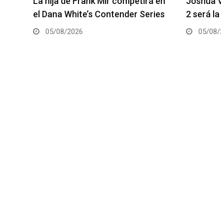
á en
Joshua Van vs. Alexandre Pantoja
Arman Ts
ies
2 será la pelea estelar del UFC 331
coestela
05/08/2026
05/08/