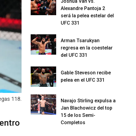
Joshua Van vs.
Alexandre Pantoja 2
será la pelea estelar del
UFC 331
Arman Tsarukyan
regresa en la coestelar
del UFC 331
Gable Steveson recibe
pelea en el UFC 331
egas 118.
Navajo Stirling expulsa a
Jan Blachowicz del top
15 de los Semi-
entro
Completos