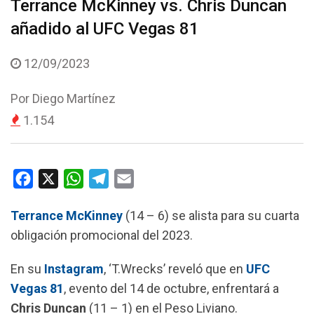
Terrance McKinney vs. Chris Duncan
añadido al UFC Vegas 81
12/09/2023
Por
Diego Martínez
1.154
F
X
W
T
E
a
h
e
m
Terrance
McKinney
(14 – 6) se alista para su cuarta
c
a
l
a
obligación promocional del 2023.
e
t
e
i
b
s
g
l
En su
Instagram
, ‘T.Wrecks’ reveló que en
UFC
o
A
r
Vegas
81
, evento del 14 de octubre, enfrentará a
o
p
a
Chris
Duncan
(11 – 1) en el Peso Liviano.