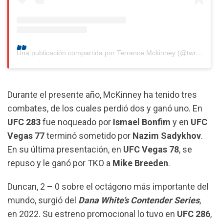
Una publicación compartida por Terrance Mckinney (@twrecks155)
Durante el presente año, McKinney ha tenido tres
combates, de los cuales perdió dos y ganó uno. En
UFC
283
fue noqueado por
Ismael
Bonfim
y en
UFC
Vegas
77
terminó sometido por
Nazim
Sadykhov
.
En su última presentación, en
UFC
Vegas
78
, se
repuso y le ganó por TKO a
Mike
Breeden
.
Duncan, 2 – 0 sobre el octágono más importante del
mundo, surgió del
Dana White’s Contender Series
,
en 2022. Su estreno promocional lo tuvo en
UFC
286
,