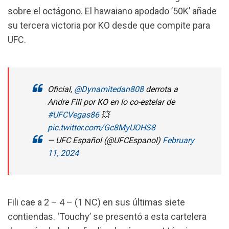
sobre el octágono. El hawaiano apodado ’50K’ añade
su tercera victoria por KO desde que compite para
UFC.
Oficial,
@Dynamitedan808
derrota a
Andre Fili por KO en lo co-estelar de
#UFCVegas86
💥
pic.twitter.com/Gc8MyUOHS8
— UFC Español (@UFCEspanol)
February
11, 2024
Fili cae a 2 – 4 – (1 NC) en sus últimas siete
contiendas. ‘Touchy’ se presentó a esta cartelera