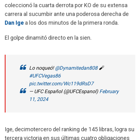
coleccionó la cuarta derrota por KO de su extensa
k
p
m
carrera al sucumbir ante una poderosa derecha de
Dan Ige
a los dos minutos de la primera ronda.
El golpe dinamitó directo en la sien.
Lo noqueó!
@Dynamitedan808
🧨
#UFCVegas86
pic.twitter.com/Wc119dRsD7
— UFC Español (@UFCEspanol)
February
11, 2024
Ige, decimotercero del ranking de 145 libras, logra su
tercera victoria en sus últimas cuatro obligaciones