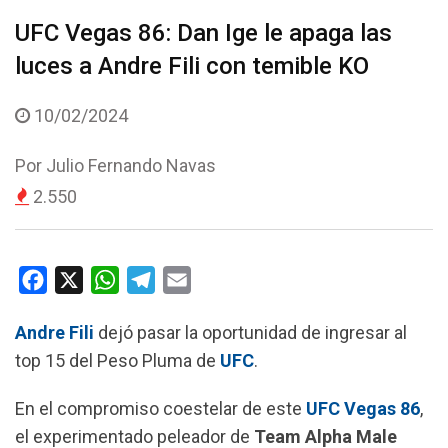
UFC Vegas 86: Dan Ige le apaga las
luces a Andre Fili con temible KO
10/02/2024
Por
Julio Fernando Navas
2.550
F
X
W
T
E
a
h
e
m
Andre Fili
dejó pasar la oportunidad de ingresar al
c
a
l
a
top 15 del Peso Pluma de
UFC
.
e
t
e
i
b
s
g
l
En el compromiso coestelar de este
UFC Vegas 86
,
o
A
r
el experimentado peleador de
Team Alpha Male
o
p
a