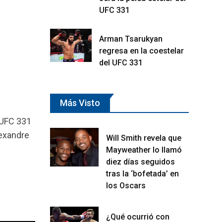
UFC 331
Arman Tsarukyan
regresa en la coestelar
del UFC 331
Más Visto
 UFC 331
lexandre
Will Smith revela que
Mayweather lo llamó
diez días seguidos
tras la ‘bofetada’ en
los Oscars
¿Qué ocurrió con