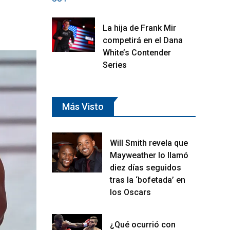
La hija de Frank Mir
competirá en el Dana
White’s Contender
Series
Más Visto
Will Smith revela que
Mayweather lo llamó
diez días seguidos
tras la ‘bofetada’ en
los Oscars
¿Qué ocurrió con