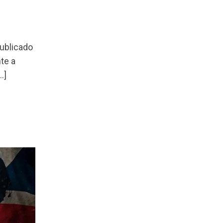
publicado
te a
…]