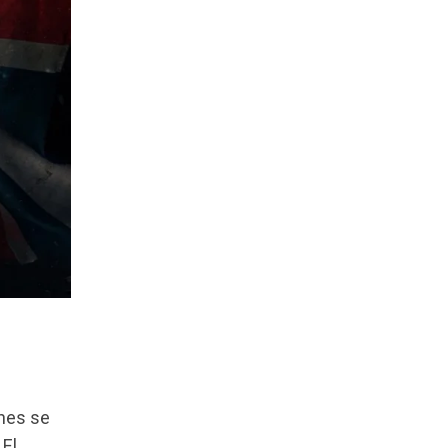
unes se
 El