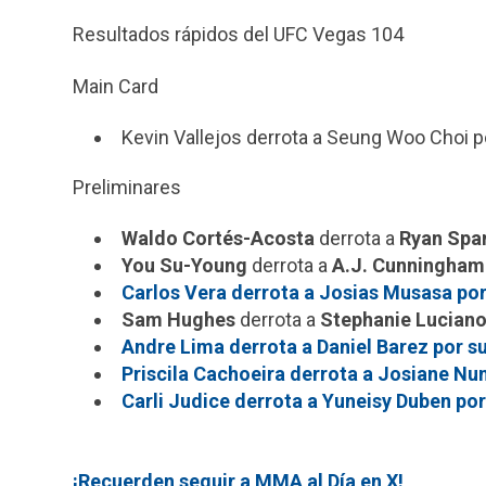
Resultados rápidos del UFC Vegas 104
Main Card
Kevin Vallejos derrota a Seung Woo Choi po
Preliminares
Waldo Cortés-Acosta
derrota a
Ryan Spa
You Su-Young
derrota a
A.J. Cunningham
Carlos Vera derrota a Josias Musasa por
Sam Hughes
derrota a
Stephanie Lucian
Andre Lima derrota a Daniel Barez por su
Priscila Cachoeira derrota a Josiane Nun
Carli Judice derrota a Yuneisy Duben por
¡Recuerden seguir a MMA al Día en X!