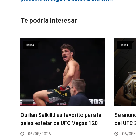
Te podría interesar
MMA
MMA
a la
Se anuncia la cartelera completa
La hija 
20
del UFC 331
el Dana 
06/08/2026
05/08/