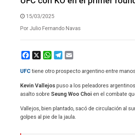
UFC con KO en el primer roun
15/03/2025
Por
Julio Fernando Navas
F
X
W
T
E
a
h
e
m
UFC
tiene otro prospecto argentino entre manos
c
a
l
a
e
t
e
i
Kevin Vallejos
puso a los peleadores argentinos 
b
s
g
l
asalto sobre
Seung Woo Choi
en el combate que
o
A
r
o
p
a
Vallejos, bien plantado, sacó de circulación al
k
p
m
golpes al pie de la jaula.