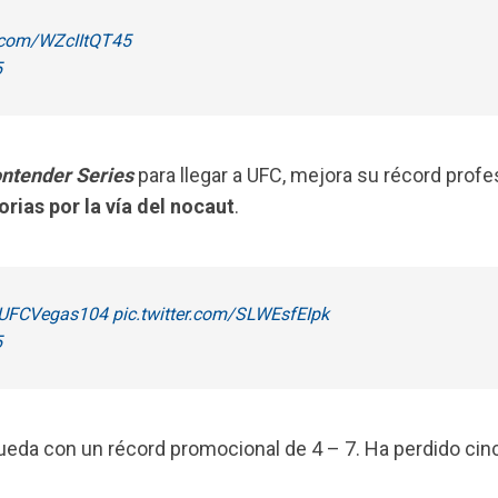
r.com/WZcIItQT45
5
ntender Series
para llegar a UFC, mejora su récord profe
orias por la vía del nocaut
.
UFCVegas104
pic.twitter.com/SLWEsfEIpk
5
queda con un récord promocional de 4 – 7. Ha perdido cin