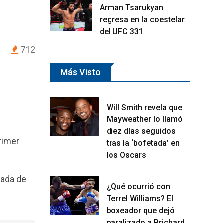
Arman Tsarukyan
regresa en la coestelar
del UFC 331
712
Más Visto
Will Smith revela que
Mayweather lo llamó
diez días seguidos
rimer
tras la ‘bofetada’ en
los Oscars
fada de
¿Qué ocurrió con
Terrel Williams? El
boxeador que dejó
paralizado a Prichard