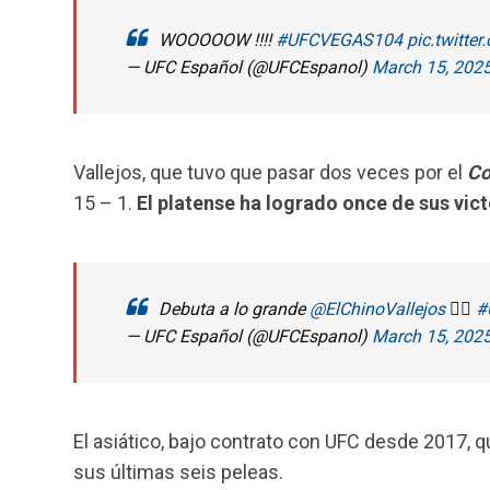
WOOOOOW ‼️‼️
#UFCVEGAS104
pic.twitte
— UFC Español (@UFCEspanol)
March 15, 202
Vallejos, que tuvo que pasar dos veces por el
Co
15 – 1.
El platense ha logrado once de sus vict
Debuta a lo grande
@ElChinoVallejos
👌🏻
#
— UFC Español (@UFCEspanol)
March 15, 202
El asiático, bajo contrato con UFC desde 2017, 
sus últimas seis peleas.