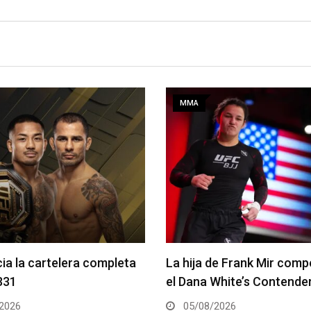
MMA
de Frank Mir competirá en
Joshua Van vs. Alexandre
White’s Contender Series
2 será la pelea estelar de
2026
05/08/2026