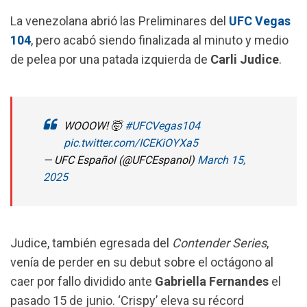
o
A
r
La venezolana abrió las Preliminares del
UFC Vegas
o
p
a
104
, pero acabó siendo finalizada al minuto y medio
k
p
m
de pelea por una patada izquierda de
Carli Judice
.
WOOOW! 🤯
#UFCVegas104
pic.twitter.com/ICEKiOYXa5
— UFC Español (@UFCEspanol)
March 15,
2025
Judice, también egresada del
Contender Series
,
venía de perder en su debut sobre el octágono al
caer por fallo dividido ante
Gabriella
Fernandes
el
pasado 15 de junio. ‘Crispy’ eleva su récord