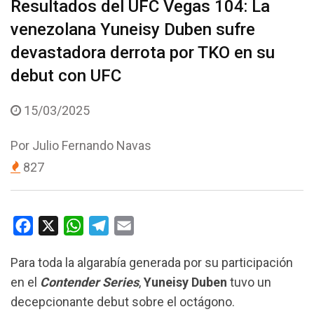
Resultados del UFC Vegas 104: La
venezolana Yuneisy Duben sufre
devastadora derrota por TKO en su
debut con UFC
15/03/2025
Por
Julio Fernando Navas
827
F
X
W
T
E
a
h
e
m
Para toda la algarabía generada por su participación
c
a
l
a
en el
Contender Series
,
Yuneisy Duben
tuvo un
e
t
e
i
decepcionante debut sobre el octágono.
b
s
g
l