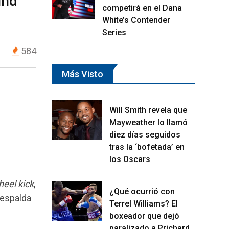
und
competirá en el Dana
White’s Contender
Series
584
Más Visto
Will Smith revela que
Mayweather lo llamó
diez días seguidos
tras la ‘bofetada’ en
los Oscars
heel kick
,
¿Qué ocurrió con
 espalda
Terrel Williams? El
boxeador que dejó
paralizado a Prichard