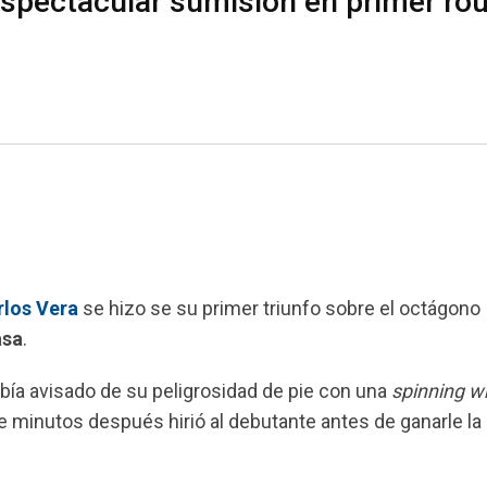
espectacular sumisión en primer ro
rlos Vera
se hizo se su primer triunfo sobre el octágono
asa
.
bía avisado de su peligrosidad de pie con una
spinning w
minutos después hirió al debutante antes de ganarle la