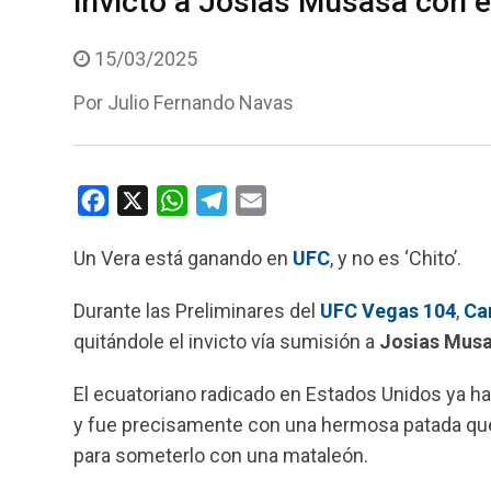
invicto a Josias Musasa con 
15/03/2025
Por
Julio Fernando Navas
F
X
W
T
E
a
h
e
m
Un Vera está ganando en
UFC
, y no es ‘Chito’.
c
a
l
a
e
t
e
i
Durante las Preliminares del
UFC Vegas 104
,
Ca
b
s
g
l
quitándole el invicto vía sumisión a
Josias Mus
o
A
r
o
p
a
El ecuatoriano radicado en Estados Unidos ya ha
k
p
m
y fue precisamente con una hermosa patada que 
para someterlo con una mataleón.