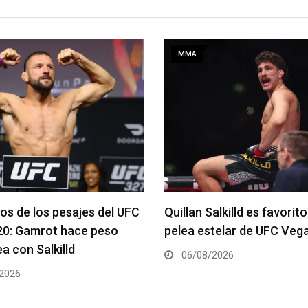
MMA
alkilld es favorito para la
Se anuncia la cartelera c
telar de UFC Vegas 120
del UFC 331
2026
06/08/2026