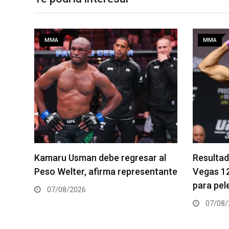
MMA
MMA
al
Resultados de los pesajes del UFC
Quillan S
tante
Vegas 120: Gamrot hace peso
pelea es
para pelea con Salkilld
06/08/
07/08/2026