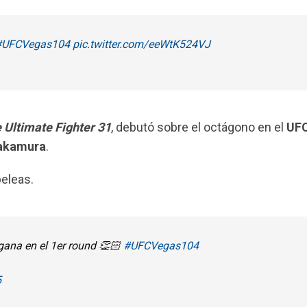
#UFCVegas104
pic.twitter.com/eeWtK524VJ
 Ultimate Fighter 31
, debutó sobre el octágono en el
UFC
akamura
.
peleas.
 gana en el 1er round 👏🏻
#UFCVegas104
5