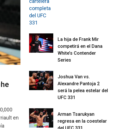
La hija de Frank Mir
competirá en el Dana
White’s Contender
Series
Joshua Van vs.
che
Alexandre Pantoja 2
será la pelea estelar del
UFC 331
50,000
Arman Tsarukyan
riault en
regresa en la coestelar
ía
del UFC 331