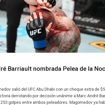
é Barriault nombrada Pelea de la No
medov salió del UFC Abu Dhabi con un cheque extra de $
victoria derrotando por decisión unánime a Marc-André Bar
n 253 golpes entre ambos peleadores. Magomedov ya hab