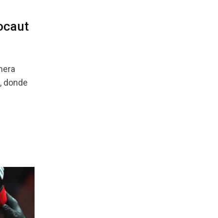
ocaut
mera
3, donde