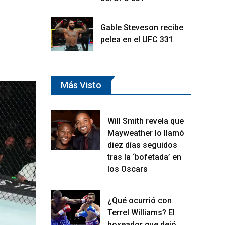
Gable Steveson recibe
pelea en el UFC 331
Más Visto
Will Smith revela que
Mayweather lo llamó
diez días seguidos
tras la ‘bofetada’ en
los Oscars
¿Qué ocurrió con
Terrel Williams? El
boxeador que dejó