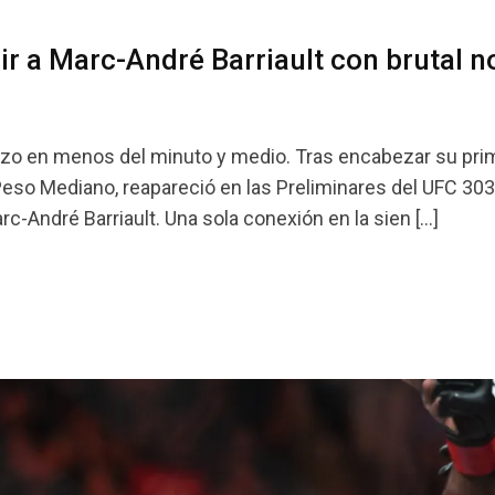
r a Marc-André Barriault con brutal n
o hizo en menos del minuto y medio. Tras encabezar su pri
 Peso Mediano, reapareció en las Preliminares del UFC 30
c-André Barriault. Una sola conexión en la sien […]