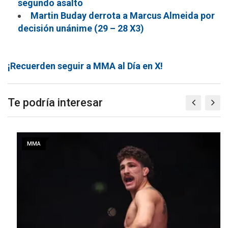
segundo asalto
Martin Buday derrota a Marcus Almeida por
decisión unánime (29 – 28 X3)
¡Recuerden seguir a MMA al Día en X!
Te podría interesar
MMA