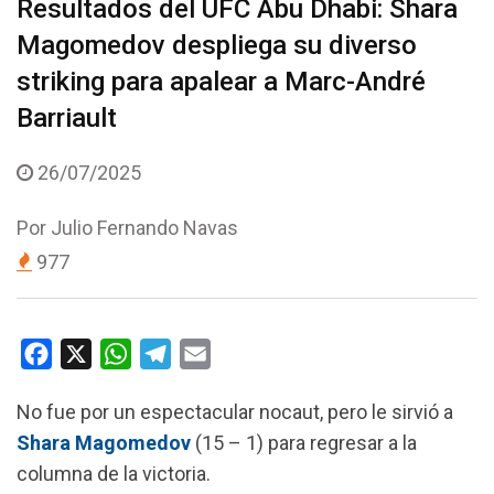
Resultados del UFC Abu Dhabi: Shara
Magomedov despliega su diverso
striking para apalear a Marc-André
Barriault
26/07/2025
Por
Julio Fernando Navas
977
F
X
W
T
E
a
h
e
m
No fue por un espectacular nocaut, pero le sirvió a
c
a
l
a
Shara Magomedov
(15 – 1) para regresar a la
e
t
e
i
columna de la victoria.
b
s
g
l