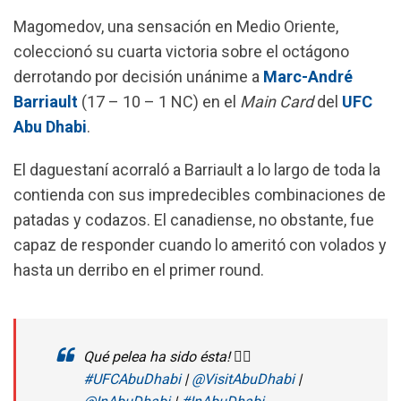
o
A
r
Magomedov, una sensación en Medio Oriente,
o
p
a
coleccionó su cuarta victoria sobre el octágono
k
p
m
derrotando por decisión unánime a
Marc-André
Barriault
(17 – 10 – 1 NC) en el
Main Card
del
UFC
Abu Dhabi
.
El daguestaní acorraló a Barriault a lo largo de toda la
contienda con sus impredecibles combinaciones de
patadas y codazos. El canadiense, no obstante, fue
capaz de responder cuando lo ameritó con volados y
hasta un derribo en el primer round.
Qué pelea ha sido ésta! 😮‍💨
#UFCAbuDhabi
|
@VisitAbuDhabi
|