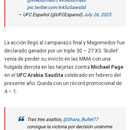
@InAbuDhabi
|
#InAbuDhabi
pic.twitter.com/k45uSaws0d
— UFC Español (@UFCEspanol)
July 26, 2025
La acción llegó al campanazo final y Magomedov fue
declarado ganador por un triple 30 – 27 X3. ‘Bullet’
venía de perder su invicto en las MMA con una
holgada derrota en las tarjetas contra
Michael Page
en el
UFC Arabia Saudita
celebrado en febrero del
presente año. Queda con un récord promocional de
4 – 1.
Tras tres asaltos,
@Shara_Bullet77
consigue la victoria por decisión unánime