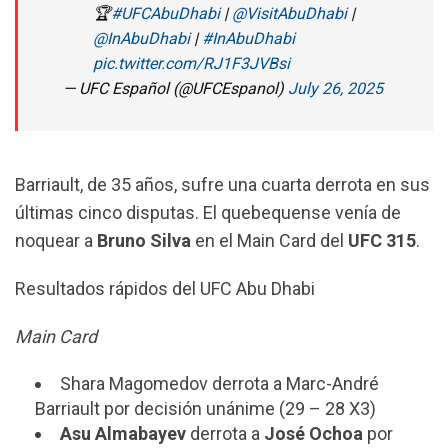
🏆
#UFCAbuDhabi
|
@VisitAbuDhabi
|
@InAbuDhabi
|
#InAbuDhabi
pic.twitter.com/RJ1F3JVBsi
— UFC Español (@UFCEspanol)
July 26, 2025
Barriault, de 35 años, sufre una cuarta derrota en sus
últimas cinco disputas. El quebequense venía de
noquear a
Bruno Silva
en el Main Card del
UFC 315
.
Resultados rápidos del UFC Abu Dhabi
Main Card
Shara Magomedov derrota a Marc-André
Barriault por decisión unánime (29 – 28 X3)
Asu Almabayev
derrota a
José Ochoa
por