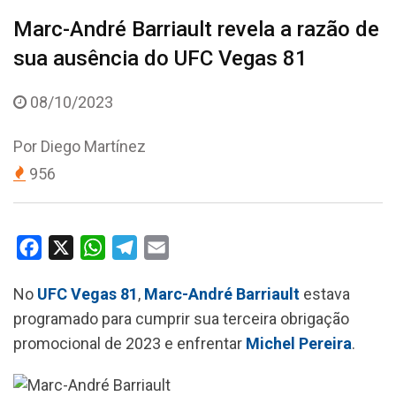
Marc-André Barriault revela a razão de
sua ausência do UFC Vegas 81
08/10/2023
Por
Diego Martínez
956
F
X
W
T
E
a
h
e
m
No
UFC
Vegas
81
,
Marc-
André
Barriault
estava
c
a
l
a
programado para cumprir sua terceira obrigação
e
t
e
i
promocional de 2023 e enfrentar
Michel
Pereira
.
b
s
g
l
o
A
r
o
p
a