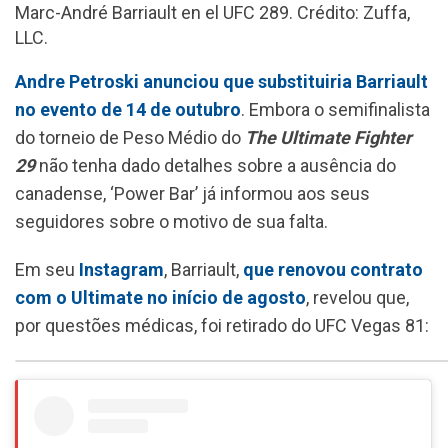
Marc-André Barriault en el UFC 289. Crédito: Zuffa,
k
p
m
LLC.
Andre Petroski anunciou que substituiria Barriault
no evento de 14 de outubro
. Embora o semifinalista
do torneio de Peso Médio do
The Ultimate Fighter
29
não tenha dado detalhes sobre a ausência do
canadense, ‘Power Bar’ já informou aos seus
seguidores sobre o motivo de sua falta.
Em seu
Instagram
, Barriault,
que renovou contrato
com o Ultimate no início de agosto
, revelou que,
por questões médicas, foi retirado do UFC Vegas 81: