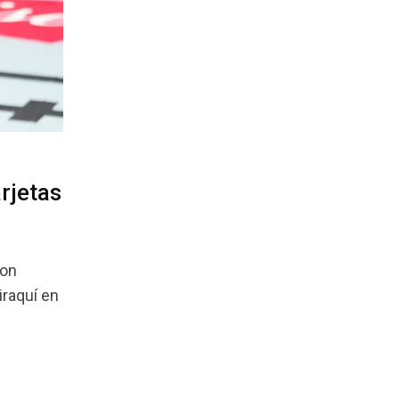
rjetas
don
iraquí en