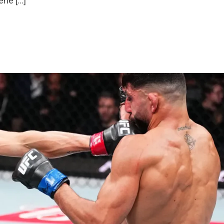
ene […]