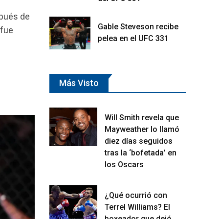
spués de
Gable Steveson recibe
 fue
pelea en el UFC 331
Más Visto
Will Smith revela que
Mayweather lo llamó
diez días seguidos
tras la ‘bofetada’ en
los Oscars
¿Qué ocurrió con
Terrel Williams? El
boxeador que dejó