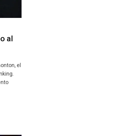
o al
onton, el
nking.
ento