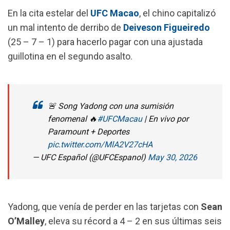
o
p
a
En la cita estelar del
UFC Macao
, el chino capitalizó
k
p
m
un mal intento de derribo de
Deiveson Figueiredo
(25 – 7 – 1) para hacerlo pagar con una ajustada
guillotina en el segundo asalto.
🚨 Song Yadong con una sumisión
fenomenal 🔥
#UFCMacau
| En vivo por
Paramount + Deportes
pic.twitter.com/MlA2V27cHA
— UFC Español (@UFCEspanol)
May 30, 2026
Yadong, que venía de perder en las tarjetas con
Sean
O’Malley
, eleva su récord a 4 – 2 en sus últimas seis