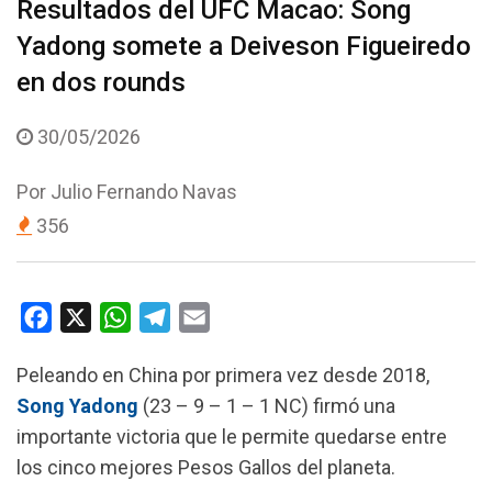
Resultados del UFC Macao: Song
Yadong somete a Deiveson Figueiredo
en dos rounds
30/05/2026
Por
Julio Fernando Navas
356
F
X
W
T
E
a
h
e
m
Peleando en China por primera vez desde 2018,
c
a
l
a
Song Yadong
(23 – 9 – 1 – 1 NC) firmó una
e
t
e
i
importante victoria que le permite quedarse entre
b
s
g
l
los cinco mejores Pesos Gallos del planeta.
o
A
r