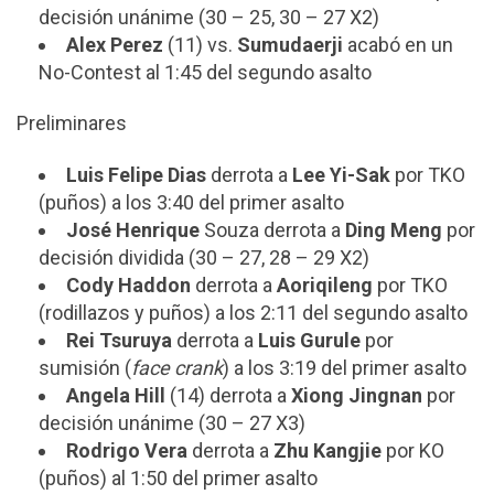
decisión unánime (30 – 25, 30 – 27 X2)
Alex Perez
(11) vs.
Sumudaerji
acabó en un
No-Contest al 1:45 del segundo asalto
Preliminares
Luis Felipe Dias
derrota a
Lee Yi-Sak
por TKO
(puños) a los 3:40 del primer asalto
José Henrique
Souza derrota a
Ding Meng
por
decisión dividida (30 – 27, 28 – 29 X2)
Cody Haddon
derrota a
Aoriqileng
por TKO
(rodillazos y puños) a los 2:11 del segundo asalto
Rei Tsuruya
derrota a
Luis Gurule
por
sumisión (
face crank
) a los 3:19 del primer asalto
Angela Hill
(14) derrota a
Xiong Jingnan
por
decisión unánime (30 – 27 X3)
Rodrigo Vera
derrota a
Zhu Kangjie
por KO
(puños) al 1:50 del primer asalto