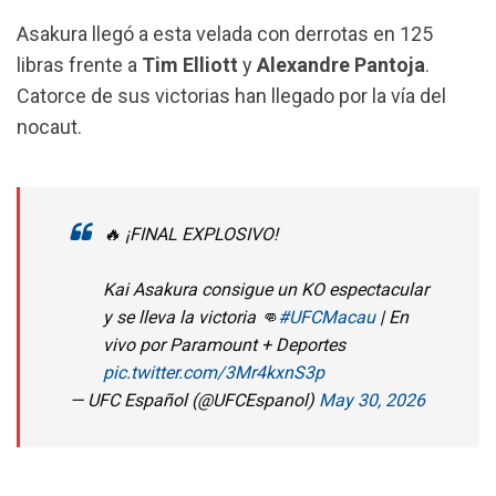
Asakura llegó a esta velada con derrotas en 125
libras frente a
Tim Elliott
y
Alexandre Pantoja
.
Catorce de sus victorias han llegado por la vía del
nocaut.
🔥 ¡FINAL EXPLOSIVO!
Kai Asakura consigue un KO espectacular
y se lleva la victoria 👊
#UFCMacau
| En
vivo por Paramount + Deportes
pic.twitter.com/3Mr4kxnS3p
— UFC Español (@UFCEspanol)
May 30, 2026