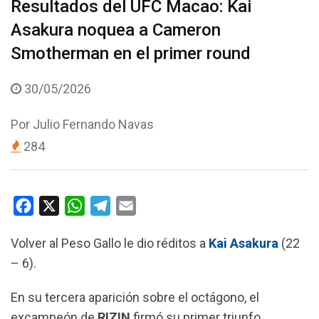
Resultados del UFC Macao: Kai
Asakura noquea a Cameron
Smotherman en el primer round
30/05/2026
Por
Julio Fernando Navas
284
F
X
W
T
E
a
h
e
m
Volver al Peso Gallo le dio réditos a
Kai Asakura
(22
c
a
l
a
– 6).
e
t
e
i
b
s
g
l
En su tercera aparición sobre el octágono, el
o
A
r
excampeón de
RIZIN
firmó su primer triunfo