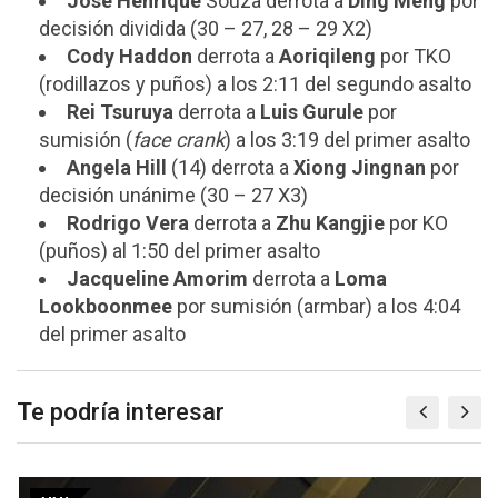
José Henrique
Souza derrota a
Ding Meng
por
decisión dividida (30 – 27, 28 – 29 X2)
Cody Haddon
derrota a
Aoriqileng
por TKO
(rodillazos y puños) a los 2:11 del segundo asalto
Rei Tsuruya
derrota a
Luis Gurule
por
sumisión (
face crank
) a los 3:19 del primer asalto
Angela Hill
(14) derrota a
Xiong Jingnan
por
decisión unánime (30 – 27 X3)
Rodrigo Vera
derrota a
Zhu Kangjie
por KO
(puños) al 1:50 del primer asalto
Jacqueline Amorim
derrota a
Loma
Lookboonmee
por sumisión (armbar) a los 4:04
del primer asalto
Te podría interesar