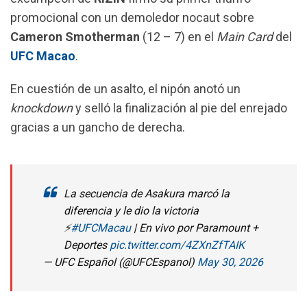
o
p
a
promocional con un demoledor nocaut sobre
k
p
m
Cameron Smotherman
(12 – 7) en el
Main Card
del
UFC Macao
.
En cuestión de un asalto, el nipón anotó un
knockdown
y selló la finalización al pie del enrejado
gracias a un gancho de derecha.
La secuencia de Asakura marcó la
diferencia y le dio la victoria
⚡
#UFCMacau
| En vivo por Paramount +
Deportes
pic.twitter.com/4ZXnZfTAIK
— UFC Español (@UFCEspanol)
May 30, 2026