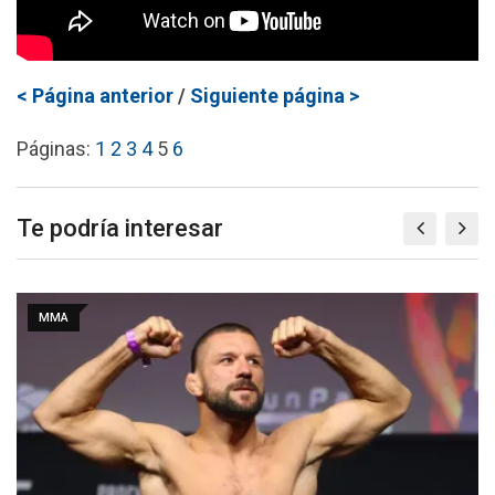
< Página anterior
/
Siguiente página >
Páginas:
1
2
3
4
5
6
Te podría interesar
MMA