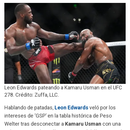
o
A
r
o
p
a
k
p
m
Leon Edwards pateando a Kamaru Usman en el UFC
278. Crédito: Zuffa, LLC.
Hablando de patadas,
Leon Edwards
veló por los
intereses de ‘GSP’ en la tabla histórica de Peso
Welter tras desconectar a
Kamaru Usman
con una