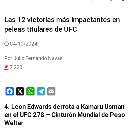
Las 12 victorias más impactantes en
peleas titulares de UFC
04/10/2024
Por
Julio Fernando Navas
7.220
F
X
W
T
E
a
h
e
m
4. Leon Edwards derrota a Kamaru Usman
c
a
l
a
en el UFC 278 – Cinturón Mundial de Peso
e
t
e
i
Welter
b
s
g
l