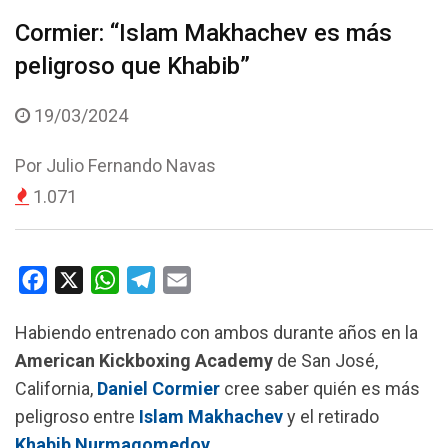
Cormier: “Islam Makhachev es más
peligroso que Khabib”
19/03/2024
Por
Julio Fernando Navas
1.071
F
X
W
T
E
a
h
e
m
Habiendo entrenado con ambos durante años en la
c
a
l
a
American Kickboxing Academy
de San José,
e
t
e
i
California,
Daniel Cormier
cree saber quién es más
b
s
g
l
peligroso entre
Islam Makhachev
y el retirado
o
A
r
Khabib Nurmagomedov
.
o
p
a