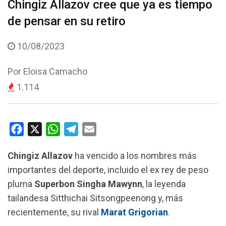
Chingiz Allazov cree que ya es tiempo
de pensar en su retiro
10/08/2023
Por
Eloisa Camacho
1.114
F
X
W
T
E
a
h
e
m
Chingiz Allazov
ha vencido a los nombres más
c
a
l
a
importantes del deporte, incluido el ex rey de peso
e
t
e
i
pluma
Superbon Singha Mawynn
, la leyenda
b
s
g
l
tailandesa Sitthichai Sitsongpeenong y, más
o
A
r
recientemente, su rival
Marat Grigorian
.
o
p
a