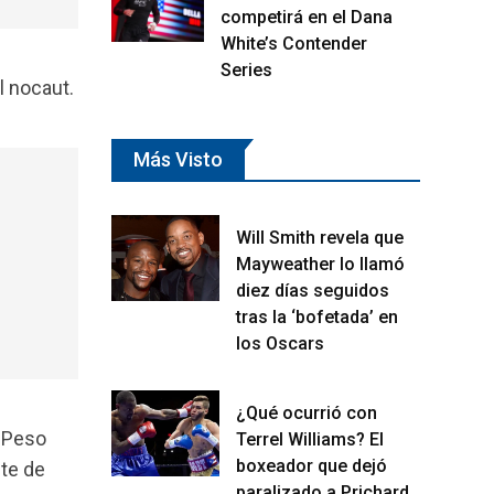
competirá en el Dana
White’s Contender
Series
l nocaut.
Más Visto
Will Smith revela que
Mayweather lo llamó
diez días seguidos
tras la ‘bofetada’ en
los Oscars
¿Qué ocurrió con
y Peso
Terrel Williams? El
boxeador que dejó
nte de
paralizado a Prichard