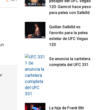
pesajes del UFC Vegas
120: Gamrot hace peso
para pelea con Salkilld
Quillan Salkilld es
favorito para la pelea
estelar de UFC Vegas
un
120
Se anuncia la cartelera
completa del UFC 331
!
La hija de Frank Mir