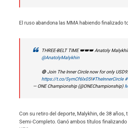
El ruso abandona las MMA habiendo finalizado toda
THREE-BELT TIME 👑👑👑 Anatoly Malykhin
@AnatolyMalykhin
🔴 Join The Inner Circle now for only USD9
https://t.co/SymCf6lx05
!
#TheInnerCircle
#
— ONE Championship (@ONEChampionship)
M
Con su retiro del deporte, Malykhin, de 38 años
Semi-Completo. Ganó ambos títulos finalizando