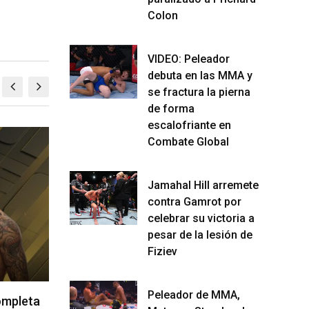
Colon
VIDEO: Peleador
debuta en las MMA y
se fractura la pierna
de forma
escalofriante en
Combate Global
MMA
M
Jamahal Hill arremete
contra Gamrot por
celebrar su victoria a
pesar de la lesión de
Fiziev
Peleador de MMA,
ompleta
La hija de Frank Mir competirá en
Kama