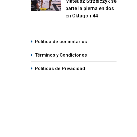
Mateusz Strzelczyk se
el Dana White’s Contender Series
Peso
parte la pierna en dos
05/08/2026
en Oktagon 44
07
Política de comentarios
Términos y Condiciones
Políticas de Privacidad