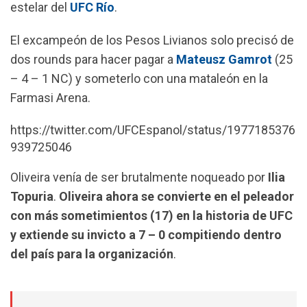
estelar del
UFC Río
.
o
A
r
o
p
a
El excampeón de los Pesos Livianos solo precisó de
k
p
m
dos rounds para hacer pagar a
Mateusz Gamrot
(25
– 4 – 1 NC) y someterlo con una mataleón en la
Farmasi Arena.
https://twitter.com/UFCEspanol/status/1977185376
939725046
Oliveira venía de ser brutalmente noqueado por
Ilia
Topuria
.
Oliveira ahora se convierte en el peleador
con más sometimientos (17) en la historia de UFC
y extiende su invicto a 7 – 0 compitiendo dentro
del país para la organización
.