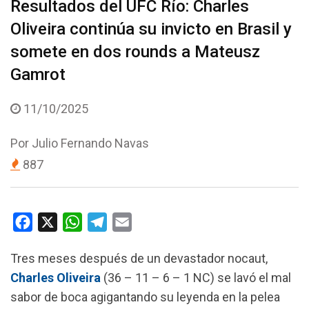
Resultados del UFC Río: Charles
Oliveira continúa su invicto en Brasil y
somete en dos rounds a Mateusz
Gamrot
11/10/2025
Por
Julio Fernando Navas
887
F
X
W
T
E
a
h
e
m
Tres meses después de un devastador nocaut,
c
a
l
a
Charles Oliveira
(36 – 11 – 6 – 1 NC) se lavó el mal
e
t
e
i
sabor de boca agigantando su leyenda en la pelea
b
s
g
l