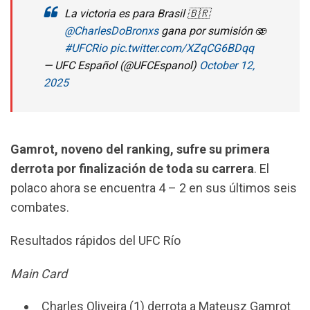
La victoria es para Brasil 🇧🇷
@CharlesDoBronxs
gana por sumisión 🫨
#UFCRio
pic.twitter.com/XZqCG6BDqq
— UFC Español (@UFCEspanol)
October 12,
2025
Gamrot, noveno del ranking, sufre su primera
derrota por finalización de toda su carrera
. El
polaco ahora se encuentra 4 – 2 en sus últimos seis
combates.
Resultados rápidos del UFC Río
Main Card
Charles Oliveira (1) derrota a Mateusz Gamrot