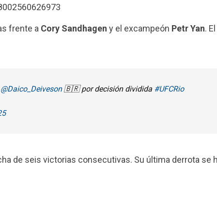
178002560626973
as frente a
Cory Sandhagen
y el excampeón
Petr Yan
. El
a
@Daico_Deiveson
🇧🇷 por decisión dividida
#UFCRio
25
ha de seis victorias consecutivas. Su última derrota se 