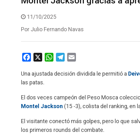
Montel Jackson gracias a apre
11/10/2025
Por
Julio Fernando Navas
F
X
W
T
E
a
h
e
m
Una ajustada decisión dividida le permitió a
Deiv
c
a
l
a
las patas.
e
t
e
i
b
s
g
l
El dos veces campeón del Peso Mosca coleccionó 
o
A
r
Montel Jackson
(15 -3), colista del ranking, en 
o
p
a
k
p
m
El visitante conectó más golpes, pero lo que salv
los primeros rounds del combate.