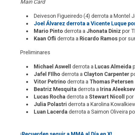
Main Card
Deiveson Figueiredo (4) derrota a Montel J
Joel Álvarez derrota a Vicente Luque po
Mario Pinto
derrota a
Jhonata Diniz
por T
Kaan Ofli
derrota a
Ricardo Ramos
por su
Preliminares
Michael Aswell
derrota a
Lucas Almeida
p
Jafel FIlho
derrota a
Clayton Carpenter
po
Vitor Petrino
derrota a
Thomas Petersen
Beatriz Mesquita
derrota a
Irina Aleekse
Lucas Rocha
derrota a
Stewart Nicoll
por 
Julia Polastri
derrota a Karolina Kowalkiew
Luan Lacerda
derrota a Saimon Oliveira po
¡Recuerden seguir a MMA al Día en X!