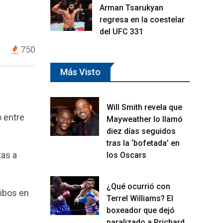
Arman Tsarukyan
regresa en la coestelar
del UFC 331
750
Más Visto
Will Smith revela que
o entre
Mayweather lo llamó
diez días seguidos
tras la ‘bofetada’ en
tas a
los Oscars
¿Qué ocurrió con
ribos en
Terrel Williams? El
boxeador que dejó
paralizado a Prichard