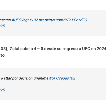
nectar!
#UFCVegas102
pic.twitter.com/YFaXPozdEC
025
8 X3), Zalal sube a 4 – 0 desde su regreso a UFC en 202
nto
.
n Kattar por decisión unánime
#UFCVegas102
025