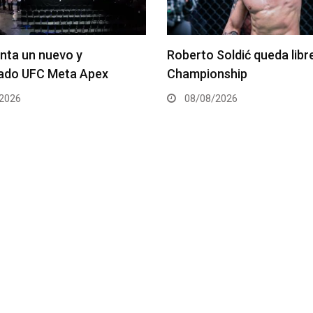
Soldić queda libre de ONE
Kamaru Usman debe regre
nship
Peso Welter, afirma repr
2026
07/08/2026