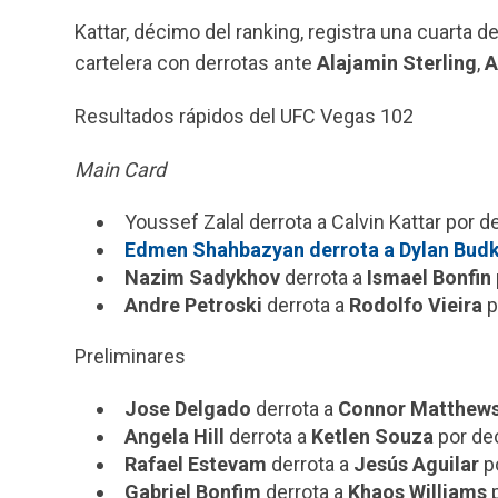
Kattar, décimo del ranking, registra una cuarta d
cartelera con derrotas ante
Alajamin Sterling
,
A
Resultados rápidos del UFC Vegas 102
Main Card
Youssef Zalal derrota a Calvin Kattar por 
Edmen Shahbazyan derrota a Dylan Budka 
Nazim Sadykhov
derrota a
Ismael Bonfin
Andre Petroski
derrota a
Rodolfo Vieira
p
Preliminares
Jose Delgado
derrota a
Connor Matthew
Angela Hill
derrota a
Ketlen Souza
por dec
Rafael Estevam
derrota a
Jesús Aguilar
po
Gabriel Bonfim
derrota a
Khaos Williams
p