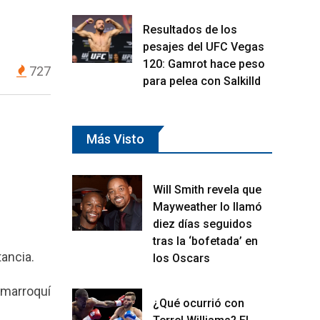
Resultados de los
pesajes del UFC Vegas
120: Gamrot hace peso
727
para pelea con Salkilld
Más Visto
Will Smith revela que
Mayweather lo llamó
diez días seguidos
tras la ‘bofetada’ en
tancia.
los Oscars
l marroquí
¿Qué ocurrió con