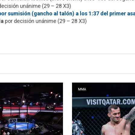
decisión unánime (29 – 28 X3)
or sumisión (gancho al talón) a los 1:37 del primer as
la
por decisión unánime (29 – 28 X3)
MMA