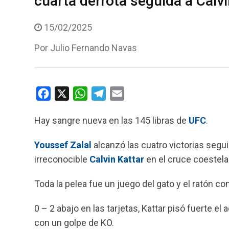
cuarta derrota seguida a Calvi
15/02/2025
Por
Julio Fernando Navas
F
X
W
T
E
a
h
e
m
Hay sangre nueva en las 145 libras de
UFC
.
c
a
l
a
e
t
e
i
Youssef Zalal
alcanzó las cuatro victorias segui
b
s
g
l
irreconocible
Calvin Kattar
en el cruce coestela
o
A
r
o
p
a
Toda la pelea fue un juego del gato y el ratón co
k
p
m
0 – 2 abajo en las tarjetas, Kattar pisó fuerte el
con un golpe de KO.