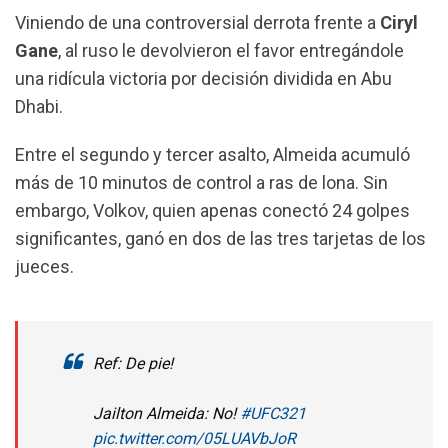
o
A
r
Viniendo de una controversial derrota frente a
Ciryl
o
p
a
Gane
, al ruso le devolvieron el favor entregándole
k
p
m
una ridícula victoria por decisión dividida en Abu
Dhabi.
Entre el segundo y tercer asalto, Almeida acumuló
más de 10 minutos de control a ras de lona. Sin
embargo, Volkov, quien apenas conectó 24 golpes
significantes, ganó en dos de las tres tarjetas de los
jueces.
Ref: De pie!
Jailton Almeida: No!
#UFC321
pic.twitter.com/05LUAVbJoR