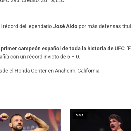
UFC 298. Crédito: Zuffa, LLC.
 el récord del legendario
José Aldo
por más defensas titul
l primer campeón español de toda la historia de UFC
. ‘E
ñía con un récord invicto de 6 – 0.
esde el Honda Center en Anaheim, California.
MMA