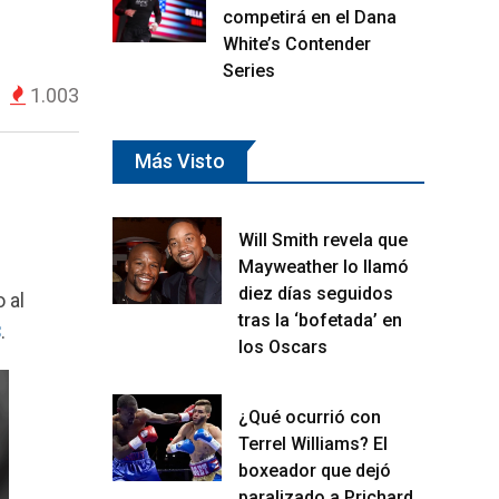
competirá en el Dana
White’s Contender
Series
1.003
Más Visto
Will Smith revela que
Mayweather lo llamó
diez días seguidos
 al
tras la ‘bofetada’ en
8
.
los Oscars
¿Qué ocurrió con
Terrel Williams? El
boxeador que dejó
paralizado a Prichard