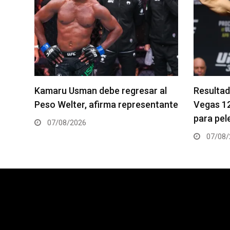
al
Resultados de los pesajes del UFC
Quillan S
tante
Vegas 120: Gamrot hace peso
pelea es
para pelea con Salkilld
06/08/
07/08/2026