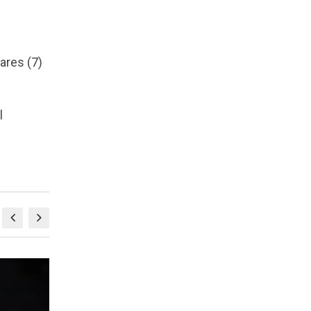
ares (7)
l
MMA
M