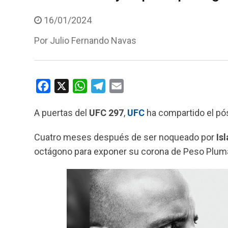
16/01/2024
Por
Julio Fernando Navas
F
X
W
T
E
a
h
e
m
A puertas del
UFC 297
,
UFC
ha compartido el pós
c
a
l
a
e
t
e
i
Cuatro meses después de ser noqueado por
Is
b
s
g
l
octágono para exponer su corona de Peso Plum
o
A
r
o
p
a
k
p
m