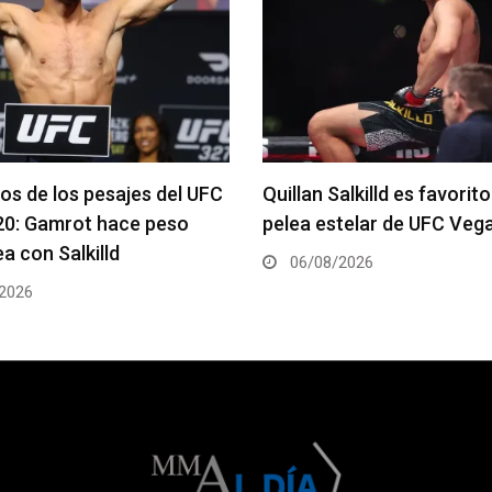
alkilld es favorito para la
Se anuncia la cartelera c
telar de UFC Vegas 120
del UFC 331
2026
06/08/2026