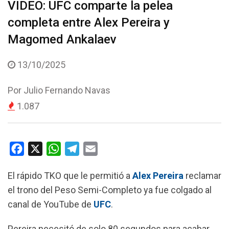
VIDEO: UFC comparte la pelea
completa entre Alex Pereira y
Magomed Ankalaev
13/10/2025
Por
Julio Fernando Navas
1.087
F
X
W
T
E
a
h
e
m
El rápido TKO que le permitió a
Alex Pereira
reclamar
c
a
l
a
el trono del Peso Semi-Completo ya fue colgado al
e
t
e
i
canal de YouTube de
UFC
.
b
s
g
l
o
A
r
Pereira necesitó de solo 80 segundos para acabar,