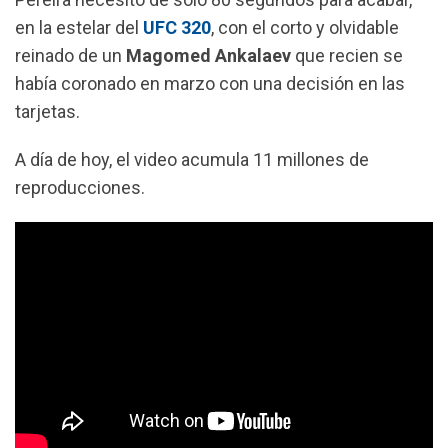
o
p
a
en la estelar del
UFC 320
, con el corto y olvidable
k
p
m
reinado de un
Magomed Ankalaev
que recien se
había coronado en marzo con una decisión en las
tarjetas.
A día de hoy, el video acumula 11 millones de
reproducciones.