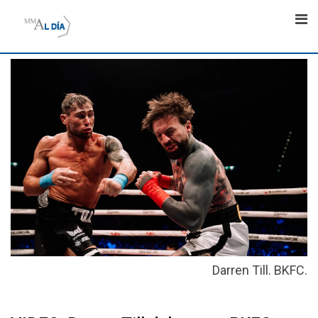
Skip
to
content
Darren Till. BKFC.