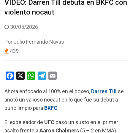
VIDEO: Darren Till debuta en BKFC con
violento nocaut
30/05/2026
Por
Julio Fernando Navas
439
F
X
W
T
E
a
h
e
m
Ahora enfocado al 100% en el boxeo,
Darren Till
se
c
a
l
a
anotó un valioso nocaut en lo que fue su debut a
e
t
e
i
puño limpio para
BKFC
.
b
s
g
l
o
A
r
El expeleador de
UFC
pasó un susto en el primer
o
p
a
asalto frente a
Aaron Chalmers
(5 – 2 en MMA)