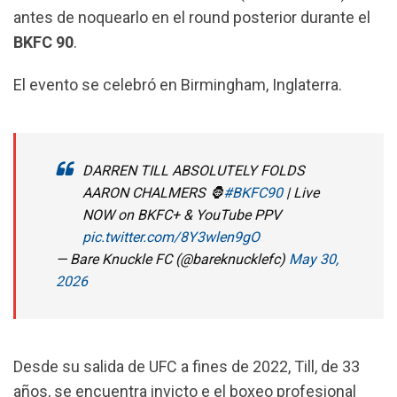
k
p
m
antes de noquearlo en el round posterior durante el
BKFC 90
.
El evento se celebró en Birmingham, Inglaterra.
DARREN TILL ABSOLUTELY FOLDS
AARON CHALMERS 🦍
#BKFC90
| Live
NOW on BKFC+ & YouTube PPV
pic.twitter.com/8Y3wlen9gO
— Bare Knuckle FC (@bareknucklefc)
May 30,
2026
Desde su salida de UFC a fines de 2022, Till, de 33
años, se encuentra invicto e el boxeo profesional